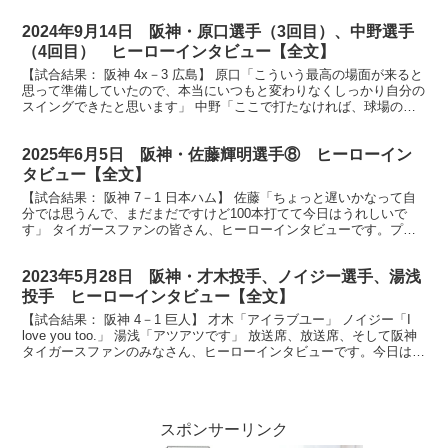
2024年9月14日 阪神・原口選手（3回目）、中野選手
（4回目） ヒーローインタビュー【全文】
【試合結果： 阪神 4x－3 広島】 原口「こういう最高の場面が来ると
思って準備していたので、本当にいつもと変わりなくしっかり自分の
スイングできたと思います」 中野「ここで打たなければ、球場の皆
さんが延長かぁっていう気持ちになるなと思って、...
2025年6月5日 阪神・佐藤輝明選手⑧ ヒーローイン
タビュー【全文】
【試合結果： 阪神 7－1 日本ハム】 佐藤「ちょっと遅いかなって自
分では思うんで、まだまだですけど100本打てて今日はうれしいで
す」 タイガースファンの皆さん、ヒーローインタビューです。プロ
通算100号ホームラン佐藤輝明選手です。ナイスバ...
2023年5月28日 阪神・才木投手、ノイジー選手、湯浅
投手 ヒーローインタビュー【全文】
【試合結果： 阪神 4－1 巨人】 才木「アイラブユー」 ノイジー「I
love you too.」 湯浅「アツアツです」 放送席、放送席、そして阪神
タイガースファンのみなさん、ヒーローインタビューです。今日は投
打のヒーロー3人、今シーズン...
スポンサーリンク