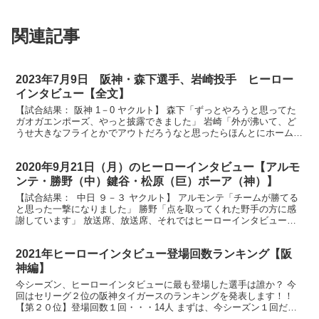
関連記事
2023年7月9日 阪神・森下選手、岩崎投手 ヒーロー
インタビュー【全文】
【試合結果： 阪神 1－0 ヤクルト】 森下「ずっとやろうと思ってた
ガオガエンポーズ、やっと披露できました」 岩崎「外が沸いて、ど
うせ大きなフライとかでアウトだろうなと思ったらほんとにホームラ
ンでした」 放送席、放送席、そして甲子園球場のタ...
2020年9月21日（月）のヒーローインタビュー【アルモ
ンテ・勝野（中）鍵谷・松原（巨）ボーア（神）】
【試合結果： 中日 ９－３ ヤクルト】 アルモンテ「チームが勝てる
と思った一撃になりました」 勝野「点を取ってくれた野手の方に感
謝しています」 放送席、放送席、それではヒーローインタビューで
す。３回逆転の決勝ホームラン、アルモンテ選手、そ...
2021年ヒーローインタビュー登場回数ランキング【阪
神編】
今シーズン、ヒーローインタビューに最も登場した選手は誰か？ 今
回はセリーグ２位の阪神タイガースのランキングを発表します！！
【第２０位】登場回数１回・・・14人 まずは、今シーズン１回だけ
ヒーローインタビューに呼ばれた選手です。14人もいま...