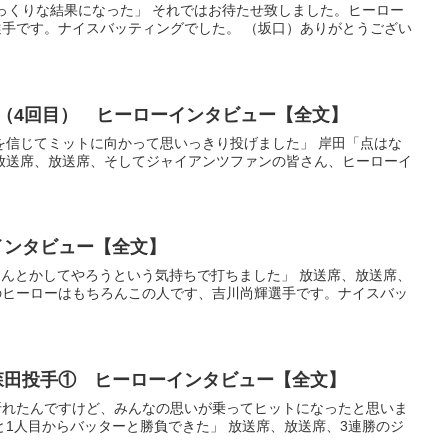
びっくりな結果になった」 それではお待たせ致しました。ヒーロー
手です。ナイスバッティングでした。 （坂口）ありがとうござい
選手（4回目） ヒーローインタビュー【全文】
ードを信じてミットに向かって思いっきり投げました」 岸田「点はな
放送席、放送席、そしてジャイアンツファンの皆さん、ヒーローイ
ーインタビュー【全文】
でなんとかしてやろうという気持ちで打ちました」 放送席、放送席、
のヒーローはもちろんこの人です、吉川尚輝選手です。ナイスバッ
、森田投手① ヒーローインタビュー【全文】
ト折れたんですけど、みんなの思いが乗ってヒットになったと思いま
と1人目からバッターと勝負できた」 放送席、放送席、3連勝のジ