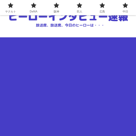
ヤクルト
DeNA
阪神
巨人
広島
中日