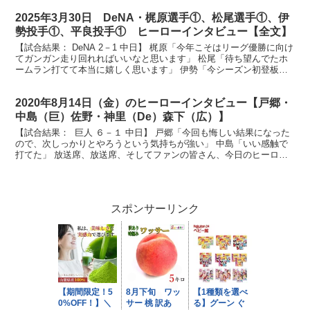
2025年3月30日 DeNA・梶原選手①、松尾選手①、伊
勢投手①、平良投手① ヒーローインタビュー【全文】
【試合結果： DeNA 2－1 中日】 梶原「今年こそはリーグ優勝に向け
てガンガン走り回れればいいなと思います」 松尾「待ち望んでたホ
ームラン打てて本当に嬉しく思います」 伊勢「今シーズン初登板で
こんなとこで出すなよと思いながらマウンドいま...
2020年8月14日（金）のヒーローインタビュー【戸郷・
中島（巨）佐野・神里（De）森下（広）】
【試合結果： 巨人 ６－１ 中日】 戸郷「今回も悔しい結果になった
ので、次しっかりとやろうという気持ちが強い」 中島「いい感触で
打てた」 放送席、放送席、そしてファンの皆さん、今日のヒーロ
ー、まず戸郷投手です。改めて今日のピッチングご自身...
スポンサーリンク