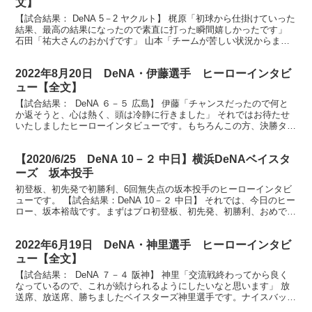
文】
【試合結果： DeNA 5－2 ヤクルト】 梶原「初球から仕掛けていった
結果、最高の結果になったので素直に打った瞬間嬉しかったです」
石田「祐大さんのおかげです」 山本「チームが苦しい状況からまた
良い状況になりかけている瞬間だと思うので、も...
2022年8月20日 DeNA・伊藤選手 ヒーローインタビ
ュー【全文】
【試合結果： DeNA ６－５ 広島】 伊藤「チャンスだったので何と
か返そうと、心は熱く、頭は冷静に行きました」 それではお待たせ
いたしましたヒーローインタビューです。もちろんこの方、決勝タイ
ムリー伊藤光選手です。 （伊藤）ありがとうござ...
【2020/6/25 DeNA 10－２ 中日】横浜DeNAベイスタ
ーズ 坂本投手
初登板、初先発で初勝利、6回無失点の坂本投手のヒーローインタビ
ューです。 【試合結果：DeNA 10－２ 中日】 それでは、今日のヒー
ロー、坂本裕哉です。まずはプロ初登板、初先発、初勝利、おめでと
うございます。 （坂本）ありがとうございます...
2022年6月19日 DeNA・神里選手 ヒーローインタビ
ュー【全文】
【試合結果： DeNA ７－４ 阪神】 神里「交流戦終わってから良く
なっているので、これが続けられるようにしたいなと思います」 放
送席、放送席、勝ちましたベイスターズ神里選手です。ナイスバッテ
ィングでした。 （神里）ありがとうございます。...