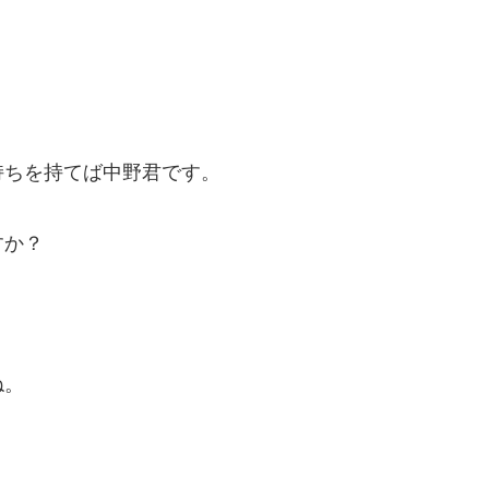
持ちを持てば中野君です。
すか？
ね。