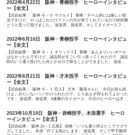
2022年4月22日 阪神・青柳投手 ヒーローインタビュ
ー【全文】
【試合結果： 阪神 ６－０ ヤクルト】 青柳「チーム的には厳しい状
況ですけど、やっぱこれだけファンの方が来てくれているので絶対勝
とうと思って投げました」 放送席、放送席、そしてタイガースファ
ンの皆様、お待たせをいたしました。今日のヒーロー...
2022年6月10日 阪神・青柳投手 ヒーローインタビュ
ー【全文】
【試合結果： 阪神 ６－１ オリックス】 青柳「あんまりいいボール
はなかったんですけど、誠志郎がすごい引っ張ってくれたので、誠志
郎のいう通り投げたら何とかゼロで帰ることができました」 放送
席、放送席、今日のヒーローは今シーズン7勝目、青柳...
2022年8月21日 阪神・才木投手 ヒーローインタビュ
ー【全文】
【試合結果： 阪神 ６－１ 巨人】 才木「藤浪さんに「今日お前も続
けよ」みたいなハッパかけられたので、とりあえず抑えれてよかった
です」 放送席、放送席、4連勝のタイガース、今日のヒーローは才木
投手です。才木さん、今日は7回途中1点という内...
2023年10月19日 阪神・岩崎投手、木浪選手 ヒーロ
ーインタビュー【全文】
【試合結果： 阪神 2x－1 広島】 岩崎「いつも通り抑えたくてウズウ
ズしてました」 木浪「打てる気がします」 放送席、そして甲子園球