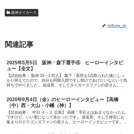
阪神タイガース
mifune_m
関連記事
2025年5月5日 阪神・森下選手④ ヒーローインタビ
ュー【全文】
【試合結果： 阪神 10－1 巨人】 森下「富田も1点取られた後にしっ
かり抑えてたので、自分も同期入団ですし助けてあげたいなという気
持ちでやりました」 放送席、そしてタイガースファンの皆さん、ヒ
ーローインタビューです。今日のヒーローは4安打...
2020年9月4日（金）のヒーローインタビュー【高橋
（中）西・大山・小幡（神）】
【試合結果： 中日 ４－２ 広島】 高橋「手応えはあまりなかったん
ですけど、いい形になって良かったです」 放送席、そして神宮にお
集まりのドラゴンズファンの皆さん、ヒーローインタビューです。今
日は決勝の２ランホームラン、高橋周平選手です。ナ...