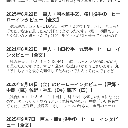
開始前に二岡さんからここ最近１打席目ずっと三振してるんでセカン
ドゴロ打ってこいって言われたんですけど、今日も...
2025年8月22日 巨人・岡本選手②、横川投手① ヒー
ローインタビュー【全文】
【試合結果：巨人 8－1 DeNA】 岡本「２アウトでしたし、ちょっと
打ちたいなぁと思ったんで打ててよかったです」 横川「初回ちょっ
とやばいなと思ったんですけど、甲斐さんが引っ張ってくれたので助
かりました」 放送席、放送席、そしてジャイアン...
2021年6月23日 巨人・山口投手 丸選手 ヒーローイ
ンタビュー【全文】
【試合結果： 巨人 ４－２ DeNA】 山口「もっとヤジが多いのかな
と思ったんですけど、すごく温かい応援ありがとうございます」 丸
「初回ちょっと俊さん緊張してたみたいで力入ってたんですけど、何
とか援護することができて良かったと思います」 ...
2020年8月14日（金）のヒーローインタビュー【戸郷・
中島（巨）佐野・神里（De）森下（広）】
【試合結果： 巨人 ６－１ 中日】 戸郷「今回も悔しい結果になった
ので、次しっかりとやろうという気持ちが強い」 中島「いい感触で
打てた」 放送席、放送席、そしてファンの皆さん、今日のヒーロ
ー、まず戸郷投手です。改めて今日のピッチングご自身...
2025年9月7日 巨人・船迫投手① ヒーローインタビ
ュー【全文】