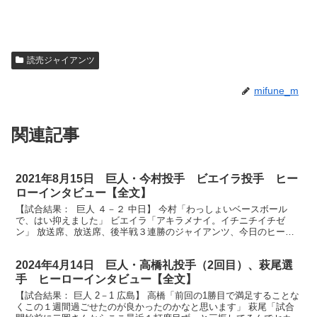
読売ジャイアンツ
mifune_m
関連記事
2021年8月15日 巨人・今村投手 ビエイラ投手 ヒー
ローインタビュー【全文】
【試合結果： 巨人 ４－２ 中日】 今村「わっしょいベースボール
で、はい抑えました」 ビエイラ「アキラメナイ。イチニチイチゼ
ン」 放送席、放送席、後半戦３連勝のジャイアンツ、今日のヒーロ
ーはナイスリリーフの今村投手です。今村さん大変なピン...
2024年4月14日 巨人・高橋礼投手（2回目）、萩尾選
手 ヒーローインタビュー【全文】
【試合結果： 巨人 2－1 広島】 高橋「前回の1勝目で満足することな
くこの１週間過ごせたのが良かったのかなと思います」 萩尾「試合