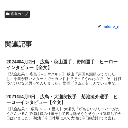
広島カープ
mifune_m
関連記事
2024年4月2日 広島・秋山選手、野間選手 ヒーロー
インタビュー【全文】
【試合結果： 広島 2－1 ヤクルト】 秋山「床田も頑張ってました
し、小園が良いスタートでセカンドまで行ってくれたので、そこは打
つだけだなと思って入りました」 野間「タムが苦しんでいる中なん
とか出塁してつないでくれたので、なんとしても返した...
2021年4月9日 広島・大瀬良投手 菊池涼介選手 ヒ
ーローインタビュー【全文】
【試合結果： 広島 ２－０ 巨人】 大瀬良「頼もしいリリーバーがた
くさんいるんで僕は僕の仕事をして後は託そうとそういう気持ちで今
日はいました」 菊池「今日球場に来て大地に今日絶対打てと言われ
てましたんで、本当に良いところで打てて良かったで...