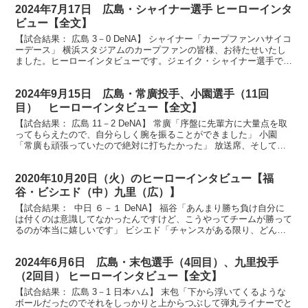
2024年7月17日 広島・シャイナー選手 ヒーローインタ
ビュー【全文】
【試合結果： 広島 3－0 DeNA】 シャイナー「カープファンハサイコ
ーデース」 横浜スタジアムのカープファンの皆様、お待たせいたし
ました。ヒーローインタビューです。ジェイク・シャイナー選手で
す。コングラチュレーション。 （シャイナー）ア...
2024年9月15日 広島・常廣投手、小園選手（11回
目） ヒーローインタビュー【全文】
【試合結果： 広島 11－2 DeNA】 常廣「序盤に先輩方に大量点を取
ってもらえたので、自分らしく腕を振ることができました」 小園
「常廣も頑張っていたので絶対に打ちたかった」 放送席、そして球
場にお越しの皆さん、ヒーローインタビューです。...
2020年10月20日（火）のヒーローインタビュー【福
谷・ビシエド（中）九里（広）】
【試合結果： 中日 ６－１ DeNA】 福谷「あんまり勝ち負け自分に
は付くのは意識してなかったんですけど、こうやってチームが勝って
るのが本当に嬉しいです」 ビシエド「チャンスがある限り、どんど
ん打ってチームの勝利に貢献したいと思いますし、...
2024年6月6日 広島・末包選手（4回目）、九里投手
（2回目） ヒーローインタビュー【全文】
【試合結果： 広島 3－1 日本ハム】 末包「下から浮いてくるような
ボールだったのでそれをしっかりと上からつぶして弾丸ライナーでと