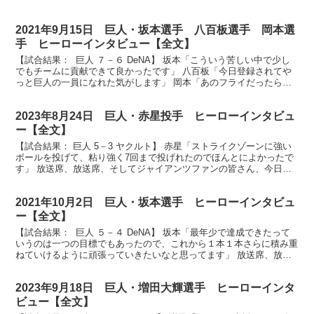
2021年9月15日 巨人・坂本選手 八百板選手 岡本選
手 ヒーローインタビュー【全文】
【試合結果： 巨人 ７－６ DeNA】 坂本「こういう苦しい中で少し
でもチームに貢献できて良かったです」 八百板「今日登録されてや
っと巨人の一員になれた気がします」 岡本「あのフライだったら僕
がランナーだったら走ってない」 放送席、放送席...
2023年8月24日 巨人・赤星投手 ヒーローインタビュ
ー【全文】
【試合結果： 巨人 5－3 ヤクルト】 赤星「ストライクゾーンに強い
ボールを投げて、粘り強く7回まで投げれたのでほんとによかったで
す」 放送席、放送席、そしてジャイアンツファンの皆さん、今日の
ヒーロー今シーズン初勝利赤星投手です。赤星さん、...
2021年10月2日 巨人・坂本選手 ヒーローインタビュ
ー【全文】
【試合結果： 巨人 ５－４ DeNA】 坂本「最年少で達成できたって
いうのは一つの目標でもあったので、これから１本１本さらに積み重
ねていけるように頑張っていきたいなと思ってます」 放送席、放送
席、接戦を制しましたジャイアンツ、今日のヒーロ...
2023年9月18日 巨人・増田大輝選手 ヒーローインタ
ビュー【全文】