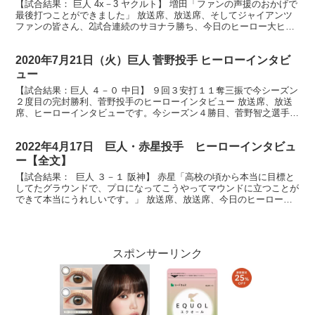
【試合結果： 巨人 4x－3 ヤクルト】 増田「ファンの声援のおかげで
最後打つことができました」 放送席、放送席、そしてジャイアンツ
ファンの皆さん、2試合連続のサヨナラ勝ち、今日のヒーロー大ヒー
ロー増田大輝選手です。おめでとうございます。 ...
2020年7月21日（火）巨人 菅野投手 ヒーローインタビ
ュー
【試合結果：巨人 ４－０ 中日】 ９回３安打１１奪三振で今シーズン
２度目の完封勝利、菅野投手のヒーローインタビュー 放送席、放送
席、ヒーローインタビューです。今シーズン４勝目、菅野智之選手で
す。ナイスピッチングでした。 （菅野）ありがとうご...
2022年4月17日 巨人・赤星投手 ヒーローインタビュ
ー【全文】
【試合結果： 巨人 ３－１ 阪神】 赤星「高校の頃から本当に目標と
してたグラウンドで、プロになってこうやってマウンドに立つことが
できて本当にうれしいです。」 放送席、放送席、今日のヒーローは
ジャイアンツ赤星投手です。７回途中１失点の好投で...
スポンサーリンク