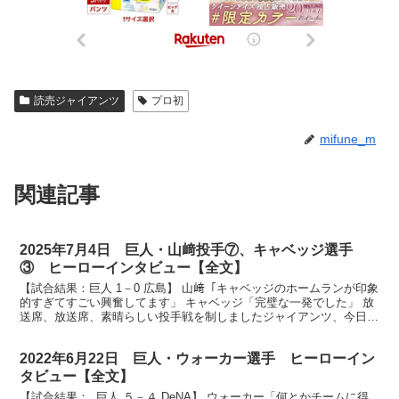
読売ジャイアンツ
プロ初
mifune_m
関連記事
2025年7月4日 巨人・山﨑投手⑦、キャベッジ選手
③ ヒーローインタビュー【全文】
【試合結果：巨人 1－0 広島】 山﨑「キャベッジのホームランが印象
的すぎてすごい興奮してます」 キャベッジ「完璧な一発でした」 放
送席、放送席、素晴らしい投手戦を制しましたジャイアンツ、今日は
投打のヒーローにお越しいただきます。まずは先発...
2022年6月22日 巨人・ウォーカー選手 ヒーローイン
タビュー【全文】
【試合結果： 巨人 ５－４ DeNA】 ウォーカー「何とかチームに得