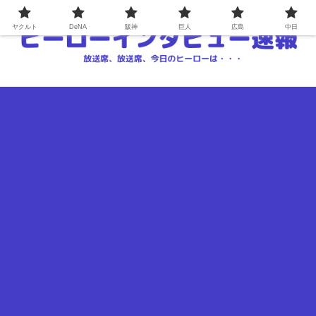
ヤクルト
DeNA
阪神
巨人
広島
中日