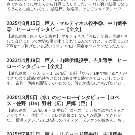
点できるように考えてから打席に入りました。それが良い結果になっ
てほんとに嬉しいです」 放送席、放送席、そしてジャイアンツファ
ンの皆さん、今日のヒーロー7回勝ち越しのホーム...
2025年8月15日 巨人・マルティネス投手③、中山選手
③ ヒーローインタビュー【全文】
【試合結果：巨人 6－5 阪神】 マルティネス「今日、父親と母親とそ
して自分にとって大切な妻が来てくれてるんですけど、その妻にこの
200セーブ捧げたいと思います」 中山「同点ホームランだったんで僕
が立っていいのかなっていう思いはあるんですけ...
2023年4月19日 巨人・山﨑伊織投手、吉川選手 ヒー
ローインタビュー【全文】
【試合結果： 巨人 ５－１ DeNA】 山﨑「やっと1軍で投げることが
できたので感謝の気持ちと自分自身まず１勝できてほっとしていま
す」 吉川「伊織も頑張っていたので、何とか後ろにつなげたいとい
う気持ちで打席に立って、最高の結果になった」 ...
2020年8月5日（水）のヒーローインタビュー【ロペ
ス・佐野（De）野村（広）戸郷（巨）】
【試合結果： DeNA ８－２ 中日】 ロペス「いい形で試合に入るこ
とができた」 佐野「（ラミレス監督に）なんとか恩返しできたか
な」 横浜スタジアムにお越しのベイスターズファンの皆さん、お待
たせしました。ヒーローインタビューです。今日のヒ...
2025年7月21日 巨人・リチャード選手①、吉川選手