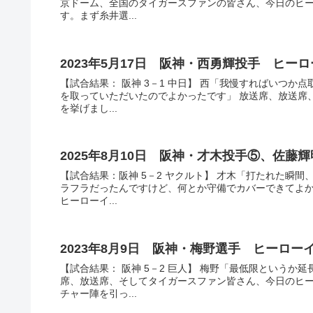
京ドーム、全国のタイガースファンの皆さん、今日のヒ
す。まず糸井選...
2023年5月17日 阪神・西勇輝投手 ヒー
【試合結果： 阪神 3－1 中日】 西「我慢すればいつ
を取っていただいたのでよかったです」 放送席、放送席
を挙げまし...
2025年8月10日 阪神・才木投手⑤、佐藤
【試合結果：阪神 5－2 ヤクルト】 才木「打たれた瞬
ラフラだったんですけど、何とか守備でカバーできてよか
ヒーローイ...
2023年8月9日 阪神・梅野選手 ヒーロ
【試合結果： 阪神 5－2 巨人】 梅野「最低限という
席、放送席、そしてタイガースファン皆さん、今日のヒ
チャー陣を引っ...