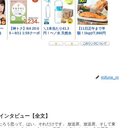
mifune_m
ーインタビュー【全文】
したろう思って、はい、それだけです」 放送席、放送席、そして東