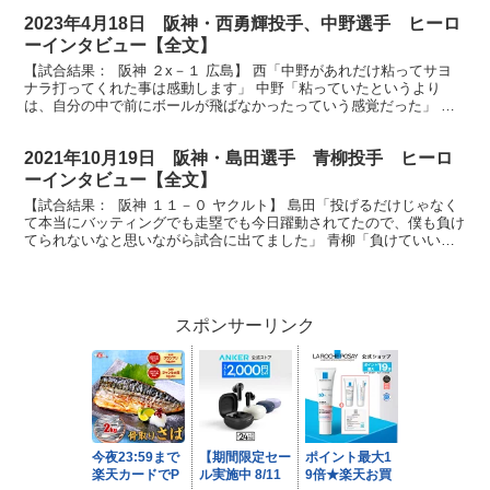
2023年4月18日 阪神・西勇輝投手、中野選手 ヒーロ
ーインタビュー【全文】
【試合結果： 阪神 ２x－１ 広島】 西「中野があれだけ粘ってサヨ
ナラ打ってくれた事は感動します」 中野「粘っていたというより
は、自分の中で前にボールが飛ばなかったっていう感覚だった」 放
送席、放送席、このお二人のお立ち台への登場を待ちわ...
2021年10月19日 阪神・島田選手 青柳投手 ヒーロ
ーインタビュー【全文】
【試合結果： 阪神 １１－０ ヤクルト】 島田「投げるだけじゃなく
て本当にバッティングでも走塁でも今日躍動されてたので、僕も負け
てられないなと思いながら試合に出てました」 青柳「負けていい試
合なんか１試合も無いんで、僕たち優勝するためには...
スポンサーリンク