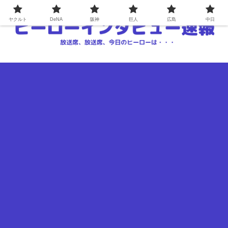
ヤクルト
DeNA
阪神
巨人
広島
中日