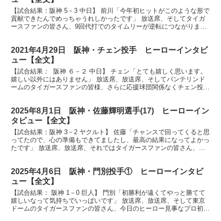
【試合結果：阪神 5－3 中日】 前川「今年初ヒットがこのような形で
貢献できたんでめっちゃうれしかったです」 放送席、そしてタイガ
ースファンの皆さん、9回代打でのタイムリーが逆転につながりまし
た前川右京選手です。おめでとうございます。 （前...
2021年4月29日 阪神・チェン投手 ヒーローインタビ
ュー【全文】
【試合結果： 阪神 ６－２ 中日】 チェン「とても嬉しく思います。
嬉しい以外にはありません」 放送席、放送席、そしてバンテリンド
ームのタイガースファンの皆様、さらに応援球団関係なくチェン投手
に拍手を送ってくれた名古屋のファンの皆様、ヒーロ...
2025年8月1日 阪神・佐藤輝明選手(17) ヒーローイン
タビュー【全文】
【試合結果：阪神 3－2 ヤクルト】 佐藤「チャンスで回ってくると思
ってたので、心の準備もできてましたし、最高の結果になってよかっ
たです」 放送席、放送席、それではタイガースファンの皆さん、ヒ
ーローインタビューです。もちろんこの人決勝打 佐...
2025年4月6日 阪神・門別投手① ヒーローインタビ
ュー【全文】
【試合結果： 阪神 1－0 巨人】 門別「初勝利が遠くてやっと勝てて
嬉しいなって気持ちでいっぱいです」 放送席、放送席、そして東京
ドームのタイガースファンの皆さん、今日のヒーロー見事なプロ初勝
利門別啓人投手です。 （門別）ありがとうございま...