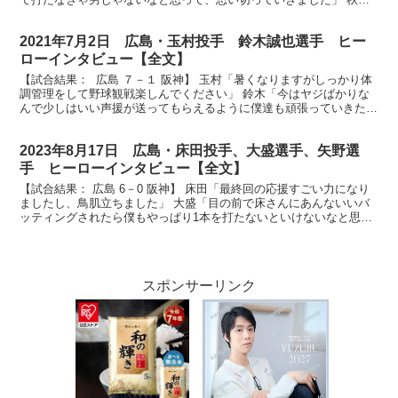
「隙を見せずにやっていきたいと思います」 放送席、...
2021年7月2日 広島・玉村投手 鈴木誠也選手 ヒー
ローインタビュー【全文】
【試合結果： 広島 ７－１ 阪神】 玉村「暑くなりますがしっかり体
調管理をして野球観戦楽しんでください」 鈴木「今はヤジばかりな
んで少しはいい声援が送ってもらえるように僕達も頑張っていきたい
なと思います」 放送席、放送席、そしてマツダスタ...
2023年8月17日 広島・床田投手、大盛選手、矢野選
手 ヒーローインタビュー【全文】
【試合結果： 広島 6－0 阪神】 床田「最終回の応援すごい力になり
ましたし、鳥肌立ちました」 大盛「目の前で床さんにあんないいバ
ッティングされたら僕もやっぱり1本を打たないといけないなと思っ
てた」 矢野「やっと俺の出番が来たなと思って待っ...
スポンサーリンク