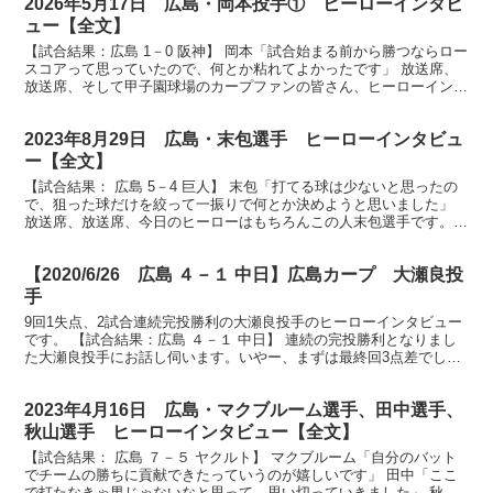
2026年5月17日 広島・岡本投手① ヒーローインタビ
ュー【全文】
【試合結果：広島 1－0 阪神】 岡本「試合始まる前から勝つならロー
スコアって思っていたので、何とか粘れてよかったです」 放送席、
放送席、そして甲子園球場のカープファンの皆さん、ヒーローインタ
ビューです。今日のヒーローは今シーズンの2勝目は...
2023年8月29日 広島・末包選手 ヒーローインタビュ
ー【全文】
【試合結果： 広島 5－4 巨人】 末包「打てる球は少ないと思ったの
で、狙った球だけを絞って一振りで何とか決めようと思いました」
放送席、放送席、今日のヒーローはもちろんこの人末包選手です。末
包さん、鮮やかな逆転３ランでした。振り返っていか...
【2020/6/26 広島 ４－１ 中日】広島カープ 大瀬良投
手
9回1失点、2試合連続完投勝利の大瀬良投手のヒーローインタビュー
です。 【試合結果：広島 ４－１ 中日】 連続の完投勝利となりまし
た大瀬良投手にお話し伺います。いやー、まずは最終回3点差でし
た。満塁でした。どんな思いでした？ （大瀬良）そう...
2023年4月16日 広島・マクブルーム選手、田中選手、
秋山選手 ヒーローインタビュー【全文】
【試合結果： 広島 ７－５ ヤクルト】 マクブルーム「自分のバット
でチームの勝ちに貢献できたっていうのが嬉しいです」 田中「ここ
で打たなきゃ男じゃないなと思って、思い切っていきました」 秋山