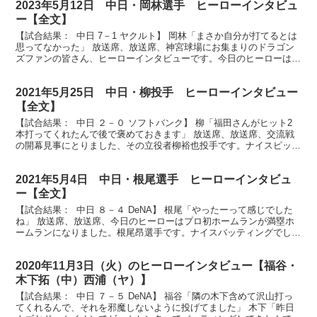
2023年5月12日 中日・岡林選手 ヒーローインタビュ
ー【全文】
【試合結果： 中日 7－1 ヤクルト】 岡林「まさか自分が打てるとは
思ってなかった」 放送席、放送席、神宮球場にお集まりのドラゴン
ズファンの皆さん、ヒーローインタビューです。今日のヒーローは先
制２ランホームランを放ちました岡林選手です。お...
2021年5月25日 中日・柳投手 ヒーローインタビュー
【全文】
【試合結果： 中日 ２－０ ソフトバンク】 柳「福田さんがヒット2
本打ってくれたんで後で褒めておきます」 放送席、放送席、交流戦
の開幕見事にとりました、その立役者柳裕也投手です。ナイスピッチ
ングでした。 （柳）はい、ありがとうございました...
2021年5月4日 中日・根尾選手 ヒーローインタビュ
ー【全文】
【試合結果： 中日 ８－４ DeNA】 根尾「やったーって感じでした
ね」 放送席、放送席、今日のヒーローはプロ初ホームランが満塁ホ
ームランになりました。根尾昂選手です。ナイスバッティングでし
た。まずはホームランの場面、１アウトランナー満塁...
2020年11月3日（火）のヒーローインタビュー【福谷・
木下拓（中）西浦（ヤ）】
【試合結果： 中日 ７－５ DeNA】 福谷「隣の木下含めて沢山打っ
てくれるんで、それを邪魔しないように投げてました」 木下「昨日