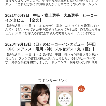
もちろんなんですけども、そろそろ完投完封したいと思います」 ボ
スラー「これだけ多くのお客さんがいる中でこうやってホームランが
打てたことをすごく嬉しく思っています」 放送...
2021年6月3日 中日・堂上選手 大島選手 ヒーロー
インタビュー【全文】
【試合結果： 中日 ４－３ ロッテ】 堂上「めちゃくちゃ緊張してた
んですけど、やってきた事を出そうと思ってそれだけで打席に入りま
した」 大島「打席入る前に荒木さんの方見たらホームラン打てよみ
たいな顔してたんで、ホームランになって良かったで...
2020年9月13日（日）のヒーローインタビュー【平田
（中）スアレス・陽川（神）メルセデス・丸（巨）】
【試合結果： 中日 ３－２ DeNA】 平田「当たった瞬間入ると思い
ました」 ファンの皆様お待たせいたしました、今日のヒーローで
す。見事な接戦を物にしました、ドラゴンズ一発を放った平田良介選
手です。おめでとうございます。 （平田）ありがと...
スポンサーリンク