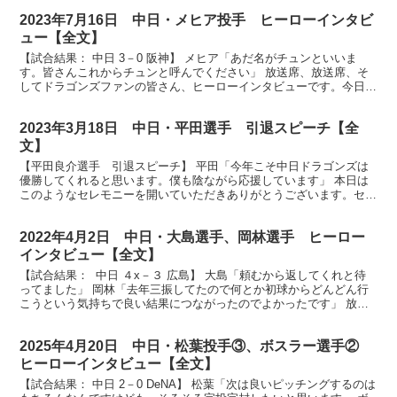
2023年7月16日 中日・メヒア投手 ヒーローインタビ
ュー【全文】
【試合結果： 中日 3－0 阪神】 メヒア「あだ名がチュンといいま
す。皆さんこれからチュンと呼んでください」 放送席、放送席、そ
してドラゴンズファンの皆さん、ヒーローインタビューです。今日の
ヒーローは今シーズン２勝目を挙げましたメヒア投手で...
2023年3月18日 中日・平田選手 引退スピーチ【全
文】
【平田良介選手 引退スピーチ】 平田「今年こそ中日ドラゴンズは
優勝してくれると思います。僕も陰ながら応援しています」 本日は
このようなセレモニーを開いていただきありがとうございます。セレ
モニーに関わっていただいた関係者、スタッフの皆様、本当...
2022年4月2日 中日・大島選手、岡林選手 ヒーロー
インタビュー【全文】
【試合結果： 中日 ４x－３ 広島】 大島「頼むから返してくれと待
ってました」 岡林「去年三振してたので何とか初球からどんどん行
こうという気持ちで良い結果につながったのでよかったです」 放送
席、放送席、そしてバンテリンドームのファンの皆さ...
2025年4月20日 中日・松葉投手③、ボスラー選手②
ヒーローインタビュー【全文】
【試合結果： 中日 2－0 DeNA】 松葉「次は良いピッチングするのは