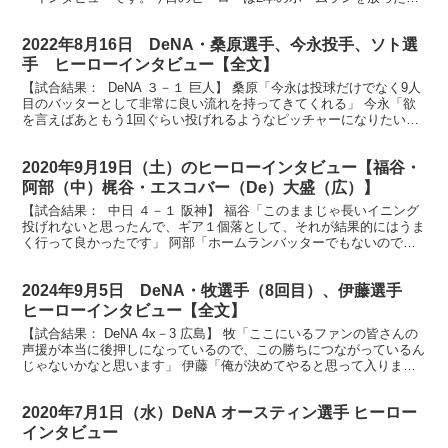
ト選手です。２本のホームランそして4打点の活躍...
2022年8月16日 DeNA・桑原選手、今永投手、ソト選
手 ヒーローインタビュー【全文】
【試合結果： DeNA ３－１ 巨人】 桑原「今永は投球だけでなく9人
目のバッターとして非常に良い流れを持ってきてくれる」 今永「欲
を言えばあともう1回ぐらい投げれるようなピッチャーになりたい」
ソト「積極的にストライクゾーンに来たら打っ...
2020年9月19日（土）のヒーローインタビュー【福谷・
阿部（中）梶谷・エスコバー（De）大盛（広）】
【試合結果： 中日 ４－１ 阪神】 福谷「このままじゃ長いイニング
投げれないと思ったんで、ギア１個落として、それが結果的にはうま
く行って良かったです」 阿部「ホームランバッターでもないので、
狙ってはないですけど強く振った結果が、結構よく飛...
2024年9月5日 DeNA・牧選手（8回目）、伊藤選手
ヒーローインタビュー【全文】
【試合結果： DeNA 4x－3 広島】 牧「ここにいるファンの皆さんの
声援が本当に後押しになっているので、この勝ちにつながっているん
じゃないかなと思います」 伊藤「俺が決めてやると思って入りまし
た」 ベイスターファンの皆さん、お待たせしま...
2020年7月1日（水）DeNA オースティン選手 ヒーロー
インタビュー