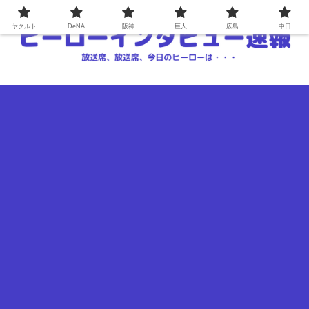
ヤクルト
DeNA
阪神
巨人
広島
中日