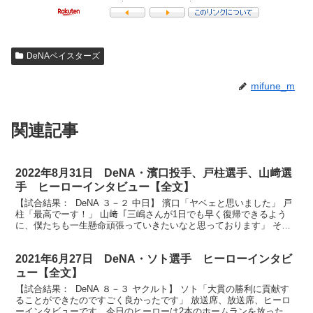
DeNAベイスターズ
mifune_m
関連記事
2022年8月31日 DeNA・濱口投手、戸柱選手、山﨑選
手 ヒーローインタビュー【全文】
【試合結果： DeNA ３－２ 中日】 濱口「ヤベェと思いました」 戸
柱「最高でーす！」 山﨑「三嶋さんが1日でも早く復帰できるよう
に、僕たちも一生懸命頑張っていきたいなと思っております」 それ
ではヒーローインタビューです。今日のヒーロー...
2021年6月27日 DeNA・ソト選手 ヒーローインタビ
ュー【全文】
【試合結果： DeNA ８－３ ヤクルト】 ソト「大貫の勝利に貢献す
ることができたのですごく良かったです」 放送席、放送席、ヒーロ
ーインタビューです。今日のヒーローは2本のホームランを放ったソ