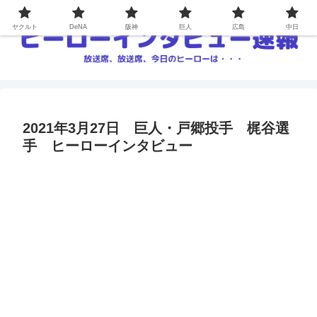
ヤクルト
DeNA
阪神
巨人
広島
中日
2021年3月27日 巨人・戸郷投手 梶谷選
手 ヒーローインタビュー