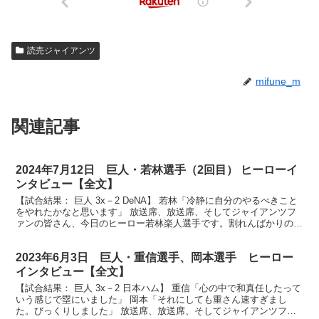
読売ジャイアンツ
mifune_m
関連記事
2024年7月12日 巨人・若林選手（2回目） ヒーローイ
ンタビュー【全文】
【試合結果： 巨人 3x－2 DeNA】 若林「冷静に自分のやるべきこと
をやれたかなと思います」 放送席、放送席、そしてジャイアンツフ
ァンの皆さん、今日のヒーロー若林楽人選手です。割れんばかりの大
声援に迎えられてお立ち台です。若林さん、どん...
2023年6月3日 巨人・重信選手、岡本選手 ヒーロー
インタビュー【全文】
【試合結果： 巨人 3x－2 日本ハム】 重信「心の中で和真任したって
いう感じで塁にいました」 岡本「それにしても重さん速すぎまし
た。びっくりしました」 放送席、放送席、そしてジャイアンツファ