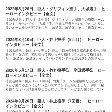
ンの皆さん、今日のヒーロー、重信選手そして岡本選...
2023年5月20日 巨人・グリフィン投手、大城選手 ヒ
ーローインタビュー【全文】
【試合結果： 巨人 6－2 中日】 グリフィン「大城選手の満塁ホーム
ランすごかったです」 大城「手ごたえは完璧だったので久しぶりに
良いホームランが打てました」 放送席、放送席、そして東京ドーム
のジャイアンツファンの皆さん、今日のヒーローまず...
2024年8月10日 巨人・井上投手（5回目） ヒーロー
インタビュー【全文】
【試合結果： 巨人 2－0 中日】 井上「自分の1番自信のあるボールが
真っすぐなので、割り切って思いっきり投げようと思って投げまし
た」 放送席、放送席、そしてバンテリンドームにお越しの皆さん、
お待たせしましたヒーローインタビューです。ナイス...
2026年5月17日 巨人・竹丸投手⑤、岸田選手② ヒー
ローインタビュー【全文】
【試合結果：巨人 1－0 DeNA】 竹丸「チームが連勝中だったので、
何とか勝てるようにという思いでマウンド上がりました」 岸田「粘
り強くこういう試合を取ることによってチームはまた強くなっていく
と思うので、最後勝ち切れて良かったなと思います...
2024年9月20日 巨人・井上投手（7回目） ヒーロー
インタビュー【全文】
【試合結果： 巨人 8－2 広島】 井上「目の前の試合を勝つことが1番