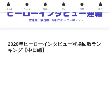
ヤクルト
DeNA
阪神
巨人
広島
中日
2020年ヒーローインタビュー登場回数ラン
キング【中日編】