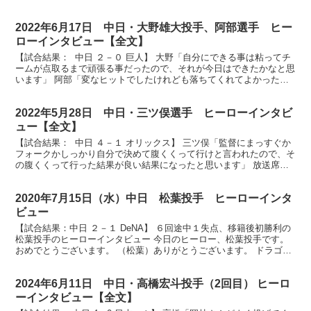
がいい走塁をしてくれました。大島さん感謝です」...
2022年6月17日 中日・大野雄大投手、阿部選手 ヒー
ローインタビュー【全文】
【試合結果： 中日 ２－０ 巨人】 大野「自分にできる事は粘ってチ
ームが点取るまで頑張る事だったので、それが今日はできたかなと思
います」 阿部「変なヒットでしたけれども落ちてくれてよかったで
す」 放送席、放送席、見事な完封勝利で連敗ストッ...
2022年5月28日 中日・三ツ俣選手 ヒーローインタビ
ュー【全文】
【試合結果： 中日 ４－１ オリックス】 三ツ俣「監督にまっすぐか
フォークかしっかり自分で決めて腹くくって行けと言われたので、そ
の腹くくって行った結果が良い結果になったと思います」 放送席、
放送席、そしてドラゴンズファンの皆様、お待たせし...
2020年7月15日（水）中日 松葉投手 ヒーローインタ
ビュー
【試合結果：中日 ２－１ DeNA】 ６回途中１失点、移籍後初勝利の
松葉投手のヒーローインタビュー 今日のヒーロー、松葉投手です。
おめでとうございます。 （松葉）ありがとうございます。 ドラゴン
ズに来て初勝利、今のご気分、いかがですか？ （...
2024年6月11日 中日・高橋宏斗投手（2回目） ヒーロ
ーインタビュー【全文】