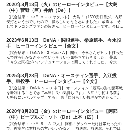
2020年8月18日（火）のヒーローインタビュー【大島
（中）菅野（巨）井納（De）】
【試合結果： 中日 ８－３ ヤクルト】 大島「（1500安打目が）内野
安打という形でしたので、僕らしいかなと思いました」 放送席、そ
してドラゴンズファンの皆さん、ヒーローインタビューです。今日の
ヒーローは見事、通算1500安打達成しました...
2023年6月13日 DeNA・関根選手、桑原選手、今永投
手 ヒーローインタビュー【全文】
【試合結果： DeNA 5－3 日本ハム】 関根「今永さんがヒット打った
んで僕も行かなきゃっていうそういう気持ちで行きました」 桑原
「今永と関根がいいシチュエーションで回してくれました」 今永
「昨日自分の部屋にある花の水替えをやったことが良...
2025年3月28日 DeNA・オースティン選手、入江投
手、東投手 ヒーローインタビュー【全文】
【試合結果： DeNA ５－０ 中日】 オースティン「最高の形で開幕戦
を勝利することできて本当に良い気持ちです」 入江「手術する前よ
り格段にレベルアップしてる」 東「自分らしい投球ができたんじゃ
ないかなと思います」 お待たせいたしました開幕...
2020年8月28日（金）のヒーローインタビュー【阿部
（中）ピープルズ・ソト（De）上本（広）】
【試合結果： 中日 ５－３ 巨人】 阿部「ゲッツーだけは嫌だったの
で、確率的に右打ちの方がいいかなと」 放送席、放送席、それでは