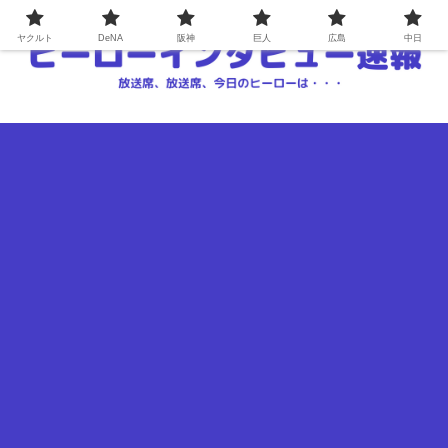
ヤクルト
DeNA
阪神
巨人
広島
中日