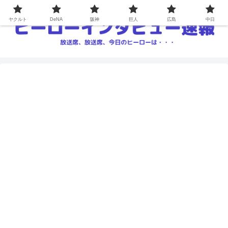
ヤクルト
DeNA
阪神
巨人
広島
中日