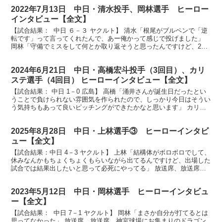
2022年7月13日 中日・清水投手、岡林選手 ヒーロー
インタビュー【全文】
【試合結果： 中日 ６－３ ヤクルト】 清水「根尾がブルペンで「逆
転です」って言ってくれたんで、あー俺かって感じで投げました」
岡林「守備でミスをして何とか取り返そうと思ったんですけど、2回
もチャンス回ってくると思ってなかったんですけど、...
2024年6月21日 中日・高橋宏斗投手（3回目）、カリ
ステ選手（4回目） ヒーローインタビュー【全文】
【試合結果： 中日 1－0 広島】 高橋「涌井さんが誕生日だったとい
うことで負けられない雰囲気を作られたので、しっかり今日はそうい
う気持ちもあって良いピッチングができたかなと思います」 カリス
テ「打てる球をしっかり捉えたのでしっかりとホーム...
2025年8月28日 中日・上林選手③ ヒーローインタビ
ュー【全文】
【試合結果：中日 4－3 ヤクルト】 上林「結構体がボロボロでして、
休みなんかもちょくちょくもらいながら出てるんですけど、出場した
試合では結果出したいと思って必死にやってる」 放送席、放送席、
そしてスタンドのドラゴンズファンの皆さん、ヒーロ...
2023年5月12日 中日・岡林選手 ヒーローインタビュ
ー【全文】
【試合結果： 中日 7－1 ヤクルト】 岡林「まさか自分が打てるとは
思ってなかった」 放送席、放送席、神宮球場にお集まりのドラゴン