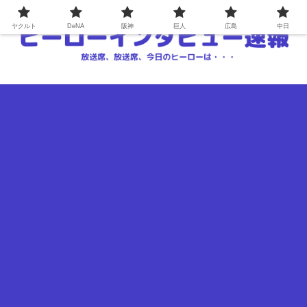
ヤクルト
DeNA
阪神
巨人
広島
中日