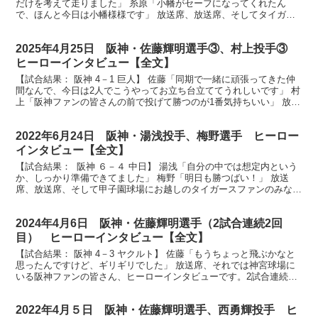
だけを考えて走りました」 糸原「小幡がセーフになってくれたん
で、ほんと今日は小幡様様です」 放送席、放送席、そしてタイガー
スファンの皆さん、お待たせしました、ヒーローインタ...
2025年4月25日 阪神・佐藤輝明選手③、村上投手③
ヒーローインタビュー【全文】
【試合結果： 阪神 4－1 巨人】 佐藤「同期で一緒に頑張ってきた仲
間なんで、今日は2人でこうやってお立ち台立ててうれしいです」 村
上「阪神ファンの皆さんの前で投げて勝つのが1番気持ちいい」 放送
席、放送席、そしてタイガースファンの皆さん、...
2022年6月24日 阪神・湯浅投手、梅野選手 ヒーロー
インタビュー【全文】
【試合結果： 阪神 ６－４ 中日】 湯浅「自分の中では想定内という
か、しっかり準備できてました」 梅野「明日も勝つばい！」 放送
席、放送席、そして甲子園球場にお越しのタイガースファンのみなさ
ん、ヒーローインタビューです。今日のヒーローは投...
2024年4月6日 阪神・佐藤輝明選手（2試合連続2回
目） ヒーローインタビュー【全文】
【試合結果： 阪神 4－3 ヤクルト】 佐藤「もうちょっと飛ぶかなと
思ったんですけど、ギリギリでした」 放送席、それでは神宮球場に
いる阪神ファンの皆さん、ヒーローインタビューです。2試合連続ホ
ームラン佐藤輝明選手です。ナイスバッティングでし...
2022年4月５日 阪神・佐藤輝明選手、西勇輝投手 ヒ