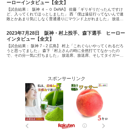
ーローインタビュー【全文】
【試合結果： 阪神 ４－０ DeNA】 佐藤「ギリギリだったんですけ
ど、入ってくれてほっとしました」 西「僕は遠征行ってないんで連
敗とかあまり気にしなく普通通りにマウンド上がれました」 放送
席、放送席、そしてタイガースファンの皆様、お待た...
2023年7月28日 阪神・村上投手、森下選手 ヒーロー
インタビュー【全文】
【試合結果： 阪神 7－2 広島】 村上「これぐらいやってくれるだろ
うと思ってました」 森下「村上さんの時に全然打ててなかったの
で、その分一気に打ちました」 放送席、放送席、そしてタイガース
ファンの皆様、お待たせいたしましたヒーローインタビ...
スポンサーリンク