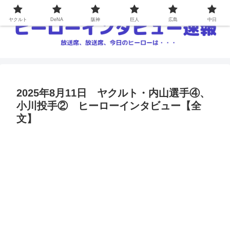
ヤクルト
DeNA
阪神
巨人
広島
中日
2025年8月11日 ヤクルト・内山選手④、
小川投手② ヒーローインタビュー【全
文】