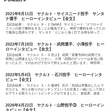
2021年9月11日 ヤクルト・サイスニード投手 サンタ
ナ選手 ヒーローインタビュー【全文】
【試合結果： ヤクルト ９－２ DeNA】 サイスニード「スワローズ
ファンの前で勝利をすることが最高ですし、神宮で勝利を待ってたの
で最高な気持ちです」 サンタナ「とにかく強く打てる球を待って
て、しっかり捉えたことが良かったです」 放送席、...
2022年7月19日 ヤクルト・武岡選手、小澤投手 ヒー
ローインタビュー【全文】
【試合結果： ヤクルト ５－３ 巨人】 武岡「背番号60の武岡です。
長岡とは間違えないでください」 小澤「武岡のゲッツーは本当に助
かったんで、そのおかげでゼロで抑えられたと思います」 神宮球場
の皆さん、お待たせしました本日のヒーロー、プロ...
2022年5月4日 ヤクルト・石川投手 ヒーローインタ
ビュー【全文】
【試合結果： ヤクルト ３－０ 阪神】 石川「先頭は序盤出したんで
すけども、何とか粘りのピッチングというか壮真と一緒になって何と
かアウトを取ろうというピッチングができました」 放送席、放送
席、勝ちましたスワローズ石川投手にお話を聞きます。...
2026年4月22日 ヤクルト・山野投手③ ヒーローイン
タビュー【全文】