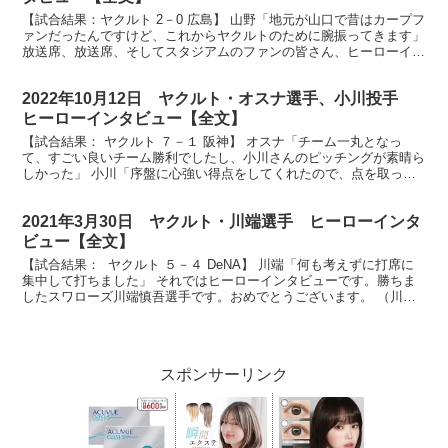
【試合結果：ヤクルト 2－0 広島】 山野「地元が山口で昔はカープフ
ァンだったんですけど、これからヤクルトのために腕振ってきます」
放送席、放送席、そしてスタジアムのファンの皆さん、ヒーローイン
タビューです。今日無傷の4勝目を挙げました山野...
2022年10月12日 ヤクルト・オスナ選手、小川投手
ヒーローインタビュー【全文】
【試合結果： ヤクルト ７－１ 阪神】 オスナ「チーム一丸となっ
て、すごい良いチーム勝利でしたし、小川さんのピッチングが素晴ら
しかった」 小川「序盤に心強い得点をしてくれたので、点を取った
後しっかり粘って流れをなんとか引き寄せられるように心...
2021年3月30日 ヤクルト・川端選手 ヒーローインタ
ビュー【全文】
【試合結果： ヤクルト ５－４ DeNA】 川端「何も考えずに打席に
集中して打ちました」 それではヒーローインタビューです。勝ちま
したスワローズ川端慎吾選手です。おめでとうございます。 （川
端）ありがとうございます。 最後に9回の裏、どん...
スポンサーリンク