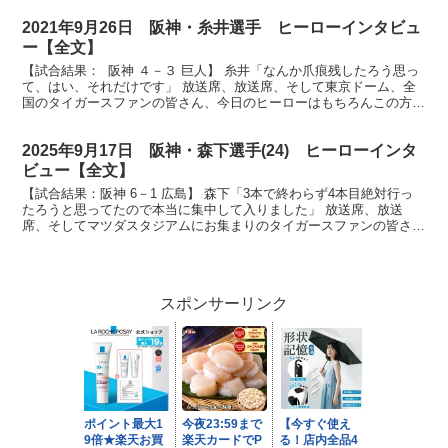
2021年9月26日 阪神・糸井選手 ヒーローインタビュ
ー【全文】
【試合結果： 阪神 ４－３ 巨人】 糸井「なんか爪痕残したろう思っ
て、はい、それだけです」 放送席、放送席、そして東京ドーム、全
国のタイガースファンの皆さん、今日のヒーローはもちろんこの方で
す。貴重な３点タイムリー糸井選手です。まず糸井選...
2025年9月17日 阪神・森下選手(24) ヒーローインタ
ビュー【全文】
【試合結果：阪神 6－1 広島】 森下「3本で終わらず4本目絶対行っ
たろうと思ってたので本当に集中して入りました」 放送席、放送
席、そしてマツダスタジアムにお集まりのタイガースファンの皆さ
ん、ヒーローインタビューです。今日のヒーローは先制タ...
スポンサーリンク