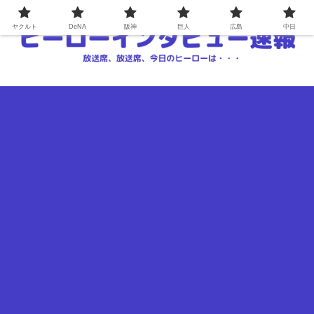
ヤクルト
DeNA
阪神
巨人
広島
中日