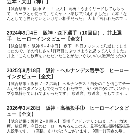
近本・大山（神）】
【試合結果： 阪神 ６－１ 巨人】 高橋「うまくリードしてもらっ
て、カーブとか使って、なんかいい感じで抑えれました」 近本「な
んとしても勝たないといけない相手だった」 大山「言われたのでは
なくて、白板に書いてあるので」 放送席、放送席、そ...
2024年9月4日 阪神・森下選手（10回目）、井上選
手 ヒーローインタビュー【全文】
【試合結果： 阪神 9－4 中日】 森下「昨日チャンスで凡退してしま
ったので、その悔しさを1打席目にぶつけようと思って入りました」
井上「こんな歓声をいただいたことがないぐらいの大歓声だったの
で、これからももっと打てるようにがんばります」 ...
2025年9月18日 阪神・ヘルナンデス選手① ヒーロー
インタビュー【全文】
【試合結果：阪神 7－2 広島】 ヘルナンデス「自分のこと信じてチー
ムが今日スタメンとして使ってくれた中で、良い結果が出てポジティ
ブな気持ちでいれてよかったです」 放送席、放送席、そしてタイガ
ースファンの皆さん、ヒーローインタビューです。今...
2026年3月28日 阪神・高橋投手① ヒーローインタビ
ュー【全文】
【試合結果：阪神 2－0 巨人】 高橋「アドレナリン出ました」 放送
席、放送席、今日のヒーローもちろんこの人、見事な完封勝利高橋遥
人投手です。 （高橋）ありがとうございます。 9回一打同点の場
面、抑えて雄叫びも出ました。どんな思いで投げてい...