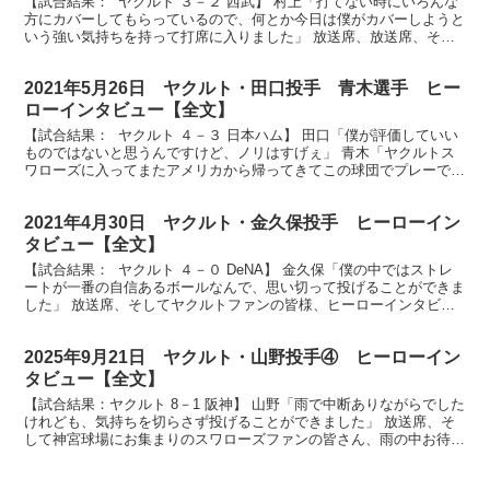
【試合結果： ヤクルト ３－２ 西武】 村上「打てない時にいろんな
方にカバーしてもらっているので、何とか今日は僕がカバーしようと
いう強い気持ちを持って打席に入りました」 放送席、放送席、そし
て今日は2年ぶりの満員御礼、2万9500人のファ...
2021年5月26日 ヤクルト・田口投手 青木選手 ヒー
ローインタビュー【全文】
【試合結果： ヤクルト ４－３ 日本ハム】 田口「僕が評価していい
ものではないと思うんですけど、ノリはすげぇ」 青木「ヤクルトス
ワローズに入ってまたアメリカから帰ってきてこの球団でプレーでき
ることを本当に幸せに感じます」 放送席、そしてス...
2021年4月30日 ヤクルト・金久保投手 ヒーローイン
タビュー【全文】
【試合結果： ヤクルト ４－０ DeNA】 金久保「僕の中ではストレ
ートが一番の自信あるボールなんで、思い切って投げることができま
した」 放送席、そしてヤクルトファンの皆様、ヒーローインタビュ
ーです。金久保優斗投手です。おめでとうございま...
2025年9月21日 ヤクルト・山野投手④ ヒーローイン
タビュー【全文】
【試合結果：ヤクルト 8－1 阪神】 山野「雨で中断ありながらでした
けれども、気持ちを切らさず投げることができました」 放送席、そ
して神宮球場にお集まりのスワローズファンの皆さん、雨の中お待た
せいたしましたヒーローインタビューのお時間です。...