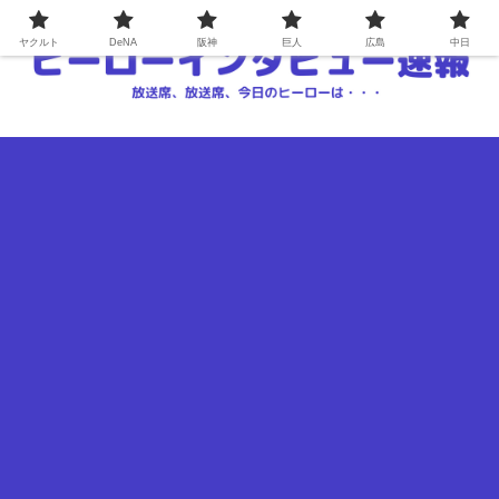
ヤクルト
DeNA
阪神
巨人
広島
中日