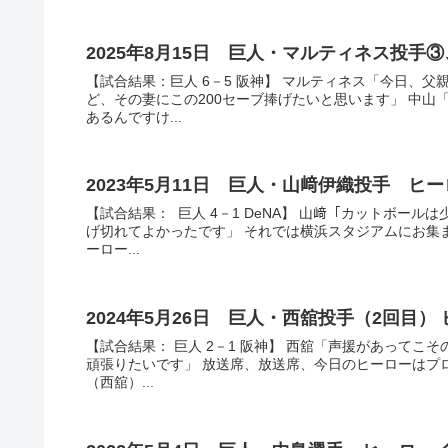
2025年8月15日 巨人・マルティネス投
【試合結果：巨人 6－5 阪神】 マルティネス「今日、
ど、その妻にこの200セーブ捧げたいと思います」 中
あるんですけ...
2023年5月11日 巨人・山﨑伊織投手 ヒ
【試合結果： 巨人 4－1 DeNA】 山﨑「カットボー
げ切れてよかったです」 それでは横浜スタジアムにお集
ーロー...
2
【試合結果： 巨人 2－1 阪神】 西舘「声援があって
頑張りたいです」 放送席、放送席、今日のヒーローはプ
（西舘）...