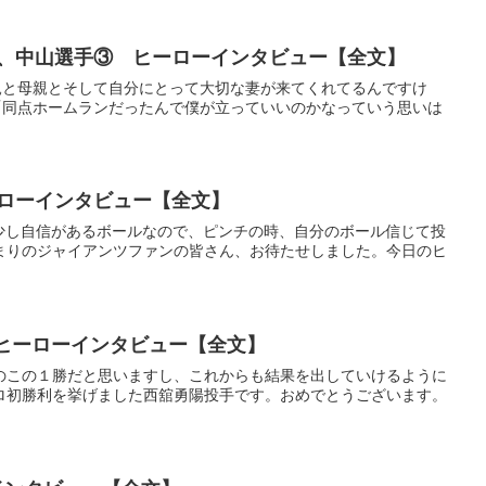
手③、中山選手③ ヒーローインタビュー【全文】
父親と母親とそして自分にとって大切な妻が来てくれてるんですけ
山「同点ホームランだったんで僕が立っていいのかなっていう思いは
ーローインタビュー【全文】
ルは少し自信があるボールなので、ピンチの時、自分のボール信じて投
まりのジャイアンツファンの皆さん、お待たせしました。今日のヒ
024年5月26日 巨人・西舘投手（2回目） ヒーローインタビュー【全文】
こそのこの１勝だと思いますし、これからも結果を出していけるように
ロ初勝利を挙げました西舘勇陽投手です。おめでとうございます。