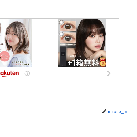
mifune_m