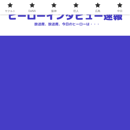
ヤクルト
DeNA
阪神
巨人
広島
中日