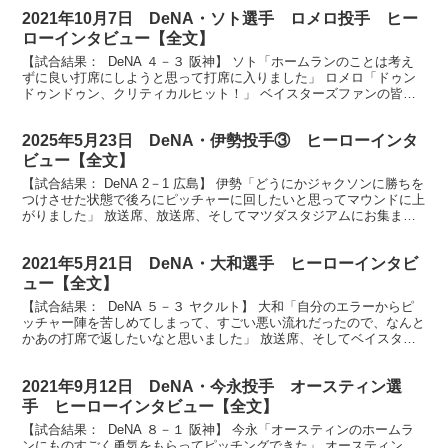
2021年10月7日 DeNA・ソト選手 ロメロ投手 ヒー
ローインタビュー【全文】
【試合結果： DeNA ４－３ 阪神】 ソト「ホームランのことは考え
ずに良い打席にしようと思って打席に入りました」 ロメロ「ドゥン
ドゥンドゥン、クリティカルヒット！」 ベイスターズファンの皆さ
ん、お待たせしました、ヒーローインタビューです...
2025年5月23日 DeNA・伊勢投手③ ヒーローインタ
ビュー【全文】
【試合結果： DeNA 2－1 広島】 伊勢「どうにかジャクソンに勝ちを
つけさせた状態で後ろにピッチャーに回したいと思ってマウンドに上
がりました」 放送席、放送席、そしてマツダスタジアムにお集まり
のベイスターズファンの皆さん、ヒーローインタ...
2021年5月21日 DeNA・大和選手 ヒーローインタビ
ュー【全文】
【試合結果： DeNA ５－３ ヤクルト】 大和「自分のエラーからピ
ッチャー陣を苦しめてしまって、すごい悪い流れだったので、なんと
かあの打席で返したいなと思いました」 放送席、そしてベイスター
ズファンの皆様お待たせいたしました。本日のヒー...
2021年9月12日 DeNA・今永投手 オースティン選
手 ヒーローインタビュー【全文】
【試合結果： DeNA ８－１ 阪神】 今永「オースティンのホームラ
ンにものすごく勇気をもらってピッチングできた」 オースティン