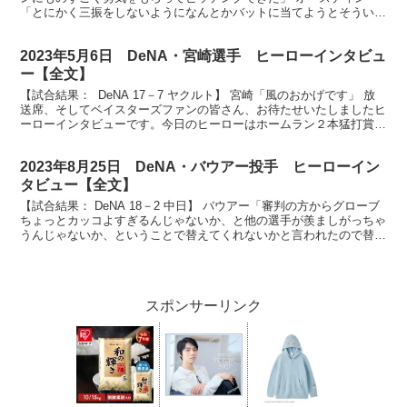
「とにかく三振をしないようになんとかバットに当てようとそういう
気持ちで打って良い結果になりました」 ベイスター...
2023年5月6日 DeNA・宮崎選手 ヒーローインタビュ
ー【全文】
【試合結果： DeNA 17－7 ヤクルト】 宮崎「風のおかげです」 放
送席、そしてベイスターズファンの皆さん、お待たせいたしましたヒ
ーローインタビューです。今日のヒーローはホームラン２本猛打賞の
宮﨑敏郎選手です。ナイスバッティングでした...
2023年8月25日 DeNA・バウアー投手 ヒーローイン
タビュー【全文】
【試合結果： DeNA 18－2 中日】 バウアー「審判の方からグローブ
ちょっとカッコよすぎるんじゃないか、と他の選手が羨ましがっちゃ
うんじゃないか、ということで替えてくれないかと言われたので替え
ました。というのは冗談です。」 放送席、放送...
スポンサーリンク