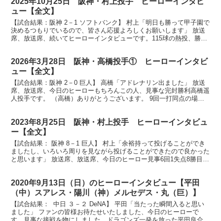
2025年10月25日 阪神・村上投手 ヒーローインタビ
ュー【全文】
【試合結果：阪神 2－1 ソフトバンク】 村上「明日も勝って甲子園で
決めるつもりでいるので、皆さん応援よろしくお願いします」 放送
席、放送席、続いてヒーローインタビューです。115球の熱投、勝利
投手 村上頌樹投手です。村上投手、クライマック...
2026年3月28日 阪神・高橋投手① ヒーローインタビ
ュー【全文】
【試合結果：阪神 2－0 巨人】 高橋「アドレナリン出ました」 放送
席、放送席、今日のヒーローもちろんこの人、見事な完封勝利高橋遥
人投手です。 （高橋）ありがとうございます。 9回一打同点の場
面、抑えて雄叫びも出ました。どんな思いで投げてい...
2023年8月25日 阪神・村上投手 ヒーローインタビュ
ー【全文】
【試合結果： 阪神 8－1 巨人】 村上「余裕持って投げることができ
ましたし、いろいろ周りを見ながら投げることができたので良かった
と思います」 放送席、放送席、今日のヒーロー見事6回1失点8勝目を
挙げました村上投手です。 （村上）ありがとう...
2020年9月13日（日）のヒーローインタビュー【平田
（中）スアレス・陽川（神）メルセデス・丸（巨）】
【試合結果： 中日 ３－２ DeNA】 平田「当たった瞬間入ると思い
ました」 ファンの皆様お待たせいたしました、今日のヒーローで
す。見事な接戦を物にしました、ドラゴンズ一発を放った平田良介選