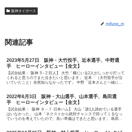
阪神タイガース
mifune_m
関連記事
2023年5月27日 阪神・大竹投手、近本選手、中野選
手 ヒーローインタビュー【全文】
【試合結果： 阪神 3－2 巨人】 大竹「横にいる2人がしっかり打って
くれると思うのでまた泣きたいと思います」 近本「（大竹投手が泣
いていたこと）全然知らなかったです」 中野「近本さんと一緒に良
い攻撃ができているかなと思います」 放送席、放...
2022年6月3日 阪神・大山選手、山本選手、島田選
手 ヒーローインタビュー【全文】
【試合結果： 阪神 ９－７ 日本ハム】 大山「誰1人諦めている選手
はいなかった」 山本「ネクストから絶対チャンスで回ってくるなっ
ていうのを考えていたので、良い準備はできたと思います」 島田
「気合いです。気合いで見逃しました」 放送席、放送...