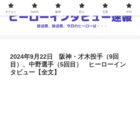
ヤクルト
DeNA
阪神
巨人
広島
中日
2024年9月22日 阪神・才木投手（9回
目）、中野選手（5回目） ヒーローイン
タビュー【全文】