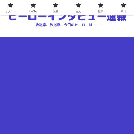
ヤクルト
DeNA
阪神
巨人
広島
中日