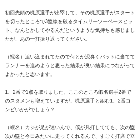
初回先頭の梶原選手が出塁して、その梶原選手がスタート
を切ったところで3塁線を破るタイムリーツーベースヒッ
ト、なんとかしてやるんだというような気持ちも感じまし
たが、あの一打振り返ってください。
（蝦名）追い込まれてたので何とか泥臭くバットに当てて
ランナーを進めようと思った結果が良い結果につながって
よかったと思います。
1、2番で1点を取りました。ここのところ蝦名選手2番で
のスタメンも増えていますが、梶原選手と組む1、2番コ
ンビいかがでしょう？
（蝦名）カジが足が速いんで、僕が凡打してても、次の塁
次の塁と今日みたいに走ってくれるんで、すごく打席で立