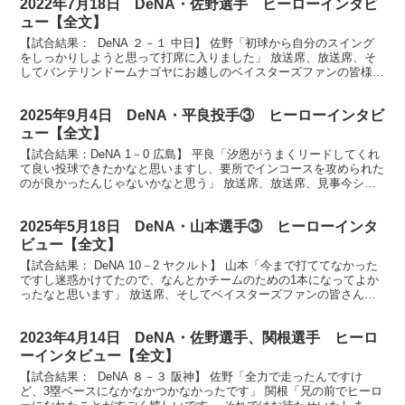
2022年7月18日 DeNA・佐野選手 ヒーローインタビ
ュー【全文】
【試合結果： DeNA ２－１ 中日】 佐野「初球から自分のスイング
をしっかりしようと思って打席に入りました」 放送席、放送席、そ
してバンテリンドームナゴヤにお越しのベイスターズファンの皆様、
お待たせしました。今日のヒーロー見事な逆転の２...
2025年9月4日 DeNA・平良投手③ ヒーローインタビ
ュー【全文】
【試合結果：DeNA 1－0 広島】 平良「汐恩がうまくリードしてくれ
て良い投球できたかなと思いますし、要所でインコースを攻められた
のが良かったんじゃないかなと思う」 放送席、放送席、見事今シー
ズン3勝目を挙げました平良拳太郎投手です。おめ...
2025年5月18日 DeNA・山本選手③ ヒーローインタ
ビュー【全文】
【試合結果： DeNA 10－2 ヤクルト】 山本「今まで打ててなかった
ですし迷惑かけてたので、なんとかチームのための1本になってよか
ったなと思います」 放送席、そしてベイスターズファンの皆さん、
ヒーローインタビューです。今日のヒーローは３...
2023年4月14日 DeNA・佐野選手、関根選手 ヒーロ
ーインタビュー【全文】
【試合結果： DeNA ８－３ 阪神】 佐野「全力で走ったんですけ
ど、3塁ベースになかなかつかなかったです」 関根「兄の前でヒーロ