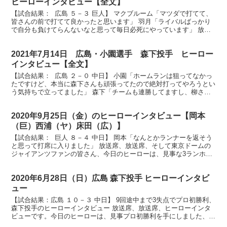
ヒーローインタビュー【全文】
【試合結果： 広島 ５－３ 巨人】 マクブルーム「マツダで打てて、
皆さんの前で打てて良かったと思います」 羽月「ライバルばっかり
で自分も負けてらんないなと思って毎日必死にやっています」 放送
席、放送席、そしてマツダスタジアムのカープファン...
2021年7月14日 広島・小園選手 森下投手 ヒーロー
インタビュー【全文】
【試合結果： 広島 ２－０ 中日】 小園「ホームランは狙ってなかっ
たですけど、本当に森下さんも頑張ってたので絶対打ってやろうとい
う気持ちで立ってました」 森下「チームも連勝してますし、柳さん
との対決だったので、とにかく勝ちたいという思いで...
2020年9月25日（金）のヒーローインタビュー【岡本
（巨）西浦（ヤ）床田（広）】
【試合結果： 巨人 ８－４ 中日】 岡本「なんとかランナーを返そう
と思って打席に入りました」 放送席、放送席、そして東京ドームの
ジャイアンツファンの皆さん、今日のヒーローは、見事な3ランホー
ムラン岡本選手です。ナイスバッティイングでした。...
2020年6月28日（日）広島 森下投手 ヒーローインタビ
ュー
【試合結果：広島 １０－３ 中日】 9回途中まで3失点でプロ初勝利、
森下投手のヒーローインタビュー 放送席、放送席、ヒーローインタ
ビューです。今日のヒーローは、見事プロ初勝利を手にしました、森
下暢仁投手です。おめでとうございます。 （森下）...