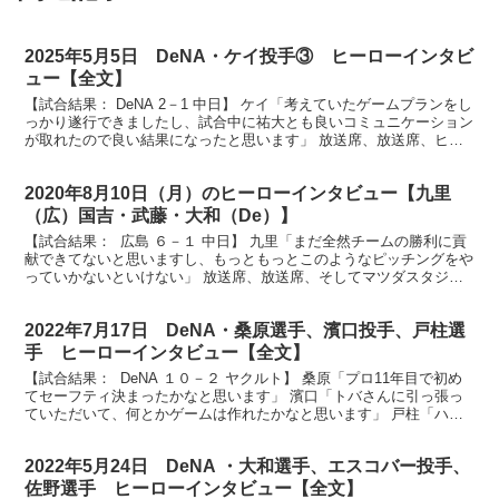
2025年5月5日 DeNA・ケイ投手③ ヒーローインタビ
ュー【全文】
【試合結果： DeNA 2－1 中日】 ケイ「考えていたゲームプランをし
っかり遂行できましたし、試合中に祐大とも良いコミュニケーション
が取れたので良い結果になったと思います」 放送席、放送席、ヒー
ローインタビューです。今日のヒーローは8回1...
2020年8月10日（月）のヒーローインタビュー【九里
（広）国吉・武藤・大和（De）】
【試合結果： 広島 ６－１ 中日】 九里「まだ全然チームの勝利に貢
献できてないと思いますし、もっともっとこのようなピッチングをや
っていかないといけない」 放送席、放送席、そしてマツダスタジア
ム のカープファンのみんさん、ヒーローインタビュ...
2022年7月17日 DeNA・桑原選手、濱口投手、戸柱選
手 ヒーローインタビュー【全文】
【試合結果： DeNA １０－２ ヤクルト】 桑原「プロ11年目で初め
てセーフティ決まったかなと思います」 濱口「トバさんに引っ張っ
ていただいて、何とかゲームは作れたかなと思います」 戸柱「ハマ
ちゃんに尽きると思います」 それではお待たせ...
2022年5月24日 DeNA ・大和選手、エスコバー投手、
佐野選手 ヒーローインタビュー【全文】