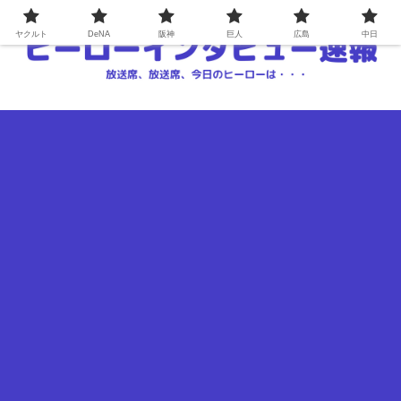
ヤクルト
DeNA
阪神
巨人
広島
中日