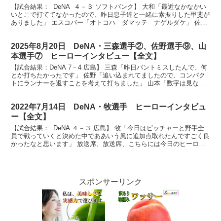
【試合結果： DeNA ４－３ ソフトバンク】 大和「最近なかなかい
いとこで打ててなかったので、昨日息子達と一緒に素振りした甲斐が
ありました」 エスコバー「オトコハ ダマッテ ナゲルダケ」 佐野
「自分の力強いスイングができました」 それ...
2025年8月20日 DeNA・三森選手②、佐野選手⑨、山
本選手⑦ ヒーローインタビュー【全文】
【試合結果：DeNA 7－4 広島】 三森「昨日バントミスしたんで、何
とか打ちたかったです」 佐野「追い込まれてましたので、コンパク
トにランナーを返すことを考えて打ちました」 山本「数字は見ない
ようにします」 ベイスターズファン皆様、お待た...
2022年7月14日 DeNA・牧選手 ヒーローインタビュ
ー【全文】
【試合結果： DeNA ４－３ 広島】 牧「今日はピッチャーと野手全
員で戦っていくと決めた中でああいう風に追加点取れたんですごく良
かったなと思います」 放送席、放送席、こちらには今日のヒーロー
にお越しいただきました。見事なタイムリーツーベ...
スポンサーリンク