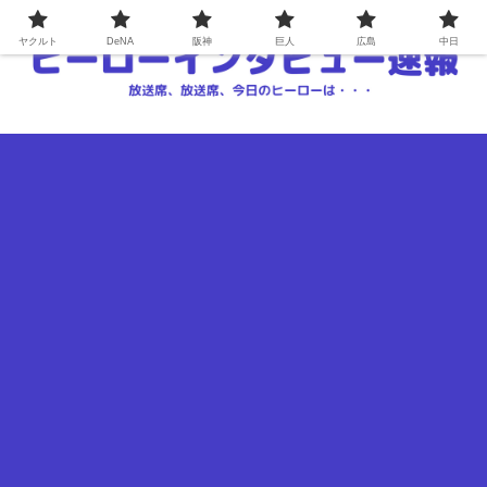
ヤクルト
DeNA
阪神
巨人
広島
中日