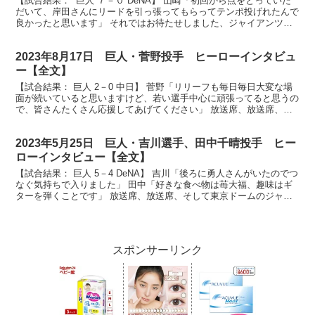
【試合結果： 巨人 ７－０ DeNA】 山崎「初回から点をとっていた
だいて、岸田さんにリードを引っ張ってもらってテンポ投げれたんで
良かったと思います」 それではお待たせしました、ジャイアンツフ
ァンの皆さん、今日のヒーロー入団２年目嬉しいプ...
2023年8月17日 巨人・菅野投手 ヒーローインタビュ
ー【全文】
【試合結果： 巨人 2－0 中日】 菅野「リリーフも毎日毎日大変な場
面が続いていると思いますけど、若い選手中心に頑張ってると思うの
で、皆さんたくさん応援してあげてください」 放送席、放送席、そ
してジャイアンツファンの皆様、お待たせいたしまし...
2023年5月25日 巨人・吉川選手、田中千晴投手 ヒー
ローインタビュー【全文】
【試合結果： 巨人 5－4 DeNA】 吉川「後ろに勇人さんがいたのでつ
なぐ気持ちで入りました」 田中「好きな食べ物は苺大福、趣味はギ
ターを弾くことです」 放送席、放送席、そして東京ドームのジャイ
アンツファンの皆さん、ヒーローインタビューで...
スポンサーリンク