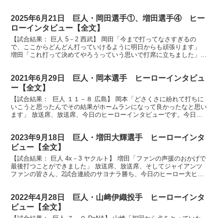
2025年6月21日 巨人・岡田選手①、増田選手④ ヒー
ローインタビュー【全文】
【試合結果： 巨人 5－2 西武】 岡田「今まで打ってなさすぎるの
で、ここからどんどん打っていけるように明日からも頑張ります」
増田「これ打って決めてやろうっていう思いで打席に立ちました」
放送席、放送席、ヒーローインタビューです。起死回生...
2021年6月29日 巨人・岡本選手 ヒーローインタビュ
ー【全文】
【試合結果： 巨人 １１－８ 広島】 岡本「どさくさに紛れて打ちに
いこうと思ったんでその結果がホームランになって良かったなと思い
ます」 放送席、放送席、今日のヒーローインタビューです。今日の
ヒーローはもちろんこの方、岡本和真選手です。岡本...
2023年9月18日 巨人・増田大輝選手 ヒーローインタ
ビュー【全文】
【試合結果： 巨人 4x－3 ヤクルト】 増田「ファンの声援のおかげで
最後打つことができました」 放送席、放送席、そしてジャイアンツ
ファンの皆さん、2試合連続のサヨナラ勝ち、今日のヒーロー大ヒー
ロー増田大輝選手です。おめでとうございます。 ...
2022年4月28日 巨人・山﨑伊織投手 ヒーローインタ
ビュー【全文】