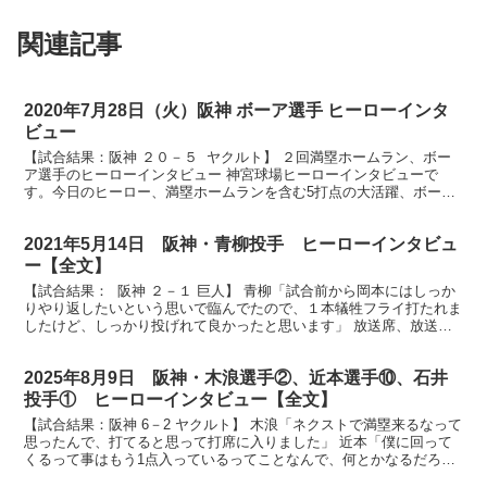
関連記事
2020年7月28日（火）阪神 ボーア選手 ヒーローインタ
ビュー
【試合結果：阪神 ２０－５ ヤクルト】 ２回満塁ホームラン、ボー
ア選手のヒーローインタビュー 神宮球場ヒーローインタビューで
す。今日のヒーロー、満塁ホームランを含む5打点の大活躍、ボーア
選手です。おめでとうございます。 （ボーア）アリゴト...
2021年5月14日 阪神・青柳投手 ヒーローインタビュ
ー【全文】
【試合結果： 阪神 ２－１ 巨人】 青柳「試合前から岡本にはしっか
りやり返したいという思いで臨んでたので、１本犠牲フライ打たれま
したけど、しっかり投げれて良かったと思います」 放送席、放送
席、それでは今日のヒーロー見事７回１失点の好投、青...
2025年8月9日 阪神・木浪選手②、近本選手⑩、石井
投手① ヒーローインタビュー【全文】
【試合結果：阪神 6－2 ヤクルト】 木浪「ネクストで満塁来るなって
思ったんで、打てると思って打席に入りました」 近本「僕に回って
くるって事はもう1点入っているってことなんで、何とかなるだろう
と思いながら何とかなりました」 石井「恐れ多いと...