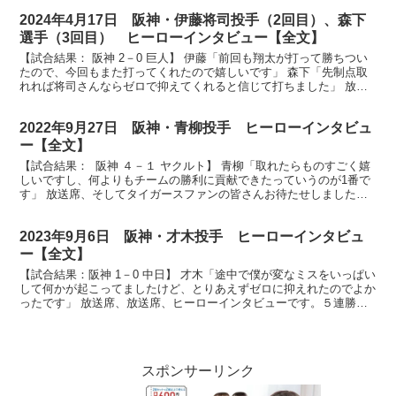
2024年4月17日 阪神・伊藤将司投手（2回目）、森下
選手（3回目） ヒーローインタビュー【全文】
【試合結果： 阪神 2－0 巨人】 伊藤「前回も翔太が打って勝ちつい
たので、今回もまた打ってくれたので嬉しいです」 森下「先制点取
れれば将司さんならゼロで抑えてくれると信じて打ちました」 放送
席、放送席、そして甲子園球場にお越しのタイガース...
2022年9月27日 阪神・青柳投手 ヒーローインタビュ
ー【全文】
【試合結果： 阪神 ４－１ ヤクルト】 青柳「取れたらものすごく嬉
しいですし、何よりもチームの勝利に貢献できたっていうのが1番で
す」 放送席、そしてタイガースファンの皆さんお待たせしました、
ヒーローインタビューです。今日のヒーローは見事自...
2023年9月6日 阪神・才木投手 ヒーローインタビュ
ー【全文】
【試合結果：阪神 1－0 中日】 才木「途中で僕が変なミスをいっぱい
して何かが起こってましたけど、とりあえずゼロに抑えれたのでよか
ったです」 放送席、放送席、ヒーローインタビューです。５連勝を
果たしましたタイガース、そのゲームを作りました才...
スポンサーリンク