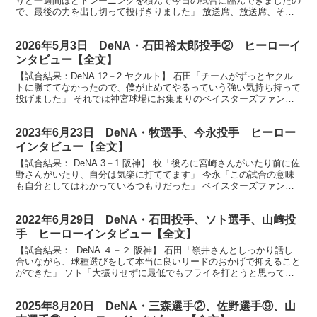
りと一週間ほどトレーニングを積んで今日の試合に臨んできましたの
で、最後の力を出し切って投げきりました」 放送席、放送席、そし
てベイスターズファンの皆さん、今日のヒーロー見...
2026年5月3日 DeNA・石田裕太郎投手② ヒーローイ
ンタビュー【全文】
【試合結果：DeNA 12－2 ヤクルト】 石田「チームがずっとヤクル
トに勝ててなかったので、僕が止めてやるっていう強い気持ち持って
投げました」 それでは神宮球場にお集まりのベイスターズファンの
皆さん、今日のヒーローは今シーズン２勝目を挙げ...
2023年6月23日 DeNA・牧選手、今永投手 ヒーロー
インタビュー【全文】
【試合結果： DeNA 3－1 阪神】 牧「後ろに宮崎さんがいたり前に佐
野さんがいたり、自分は気楽に打ててます」 今永「この試合の意味
も自分としてはわかっているつもりだった」 ベイスターズファンの
皆さん、お待たせいたしましたヒーローインタビ...
2022年6月29日 DeNA・石田投手、ソト選手、山﨑投
手 ヒーローインタビュー【全文】
【試合結果： DeNA ４－２ 阪神】 石田「嶺井さんとしっかり話し
合いながら、球種選びをして本当に良いリードのおかげで抑えること
ができた」 ソト「大振りせずに最低でもフライを打とうと思って打
席に入った」 山﨑「またクローザーに戻れてほん...
2025年8月20日 DeNA・三森選手②、佐野選手⑨、山