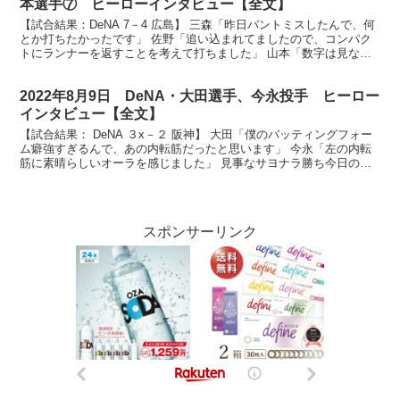
本選手⑦ ヒーローインタビュー【全文】
【試合結果：DeNA 7－4 広島】 三森「昨日バントミスしたんで、何
とか打ちたかったです」 佐野「追い込まれてましたので、コンパク
トにランナーを返すことを考えて打ちました」 山本「数字は見ない
ようにします」 ベイスターズファン皆様、お待た...
2022年8月9日 DeNA・大田選手、今永投手 ヒーロー
インタビュー【全文】
【試合結果： DeNA ３x－２ 阪神】 大田「僕のバッティングフォー
ム癖強すぎるんで、あの内転筋だったと思います」 今永「左の内転
筋に素晴らしいオーラを感じました」 見事なサヨナラ勝ち今日のヒ
ーローはサヨナラタイムリーの大田泰示選手、そし...
スポンサーリンク