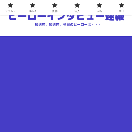
ヤクルト
DeNA
阪神
巨人
広島
中日