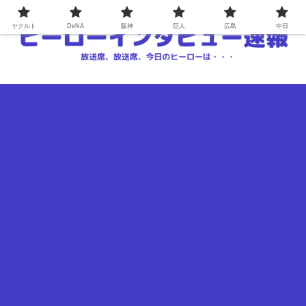
ヤクルト
DeNA
阪神
巨人
広島
中日