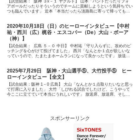
【試合結果： 阪神 ３x－１ ヤクルト】 山本「バントだったりフォ
アボールだったりそういうのでチームに貢献しようという気持ちでい
つも臨んでいます」 近本「本当だったら淡路島に寄って帰ってもら
いたいんですけど、たこ焼き食べて帰ってください」...
2020年10月18日（日）のヒーローインタビュー【中村
祐・西川（広）梶谷・エスコバー（De）大山・ボーア
（神）】
【試合結果： 広島 ５－０ 中日】 中村祐「守り入らずに、攻めのピ
ッチングを心がけて投げてました」 西川「なんとか１点が欲しいな
っていうので、たまたまホームランになって良かったです」 放送
席、放送席、そしてマツダスタジアム にお越しのカー...
2025年7月29日 阪神・大山選手⑤、大竹投手⑤ ヒー
ローインタビュー【全文】
【試合結果：阪神 1－0 広島】 大山「なんとか１点取りたいなと思っ
て打席に入りました」 大竹「しびれる試合でしたけど、こうやって
今ここに立てていて本当にうれしいです」 放送席、放送席、そして
甲子園球場にお越しのタイガースファンの皆さん、ヒ...
スポンサーリンク