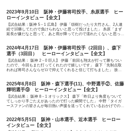
2023年9月10日 阪神・伊藤将司投手、糸原選手 ヒー
ローインタビュー【全文】
【試合結果：阪神 5－1 広島】 伊藤「頌樹だったり大竹さん、2人連
続で10勝してたので負けられないと思って投げました」 糸原「まず
延長が嫌だなと思って、あと雨が降ってたので濡れたくないと思って
打ちました」 放送席、放送席、今日のヒーローは...
2024年4月17日 阪神・伊藤将司投手（2回目）、森下
選手（3回目） ヒーローインタビュー【全文】
【試合結果： 阪神 2－0 巨人】 伊藤「前回も翔太が打って勝ちつい
たので、今回もまた打ってくれたので嬉しいです」 森下「先制点取
れれば将司さんならゼロで抑えてくれると信じて打ちました」 放送
席、放送席、そして甲子園球場にお越しのタイガース...
2025年6月8日 阪神・森下選手(11)、中野選手②、佐藤
輝明選手⑨ ヒーローインタビュー【全文】
【試合結果： 阪神 8－1 オリックス】 森下「昨日より角度もついて
てしっかり手ごたえがあったので打った瞬間でした」 中野「タイガ
ースファンの皆さんが毎日熱い声援を送ってくれているおかげでのび
のびと野球ができていると思います」 佐藤「1発行...
2022年5月5日 阪神・山本選手、近本選手 ヒーロー
インタビュー【全文】