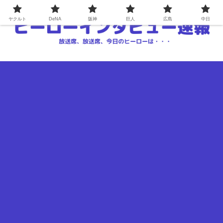
ヤクルト
DeNA
阪神
巨人
広島
中日