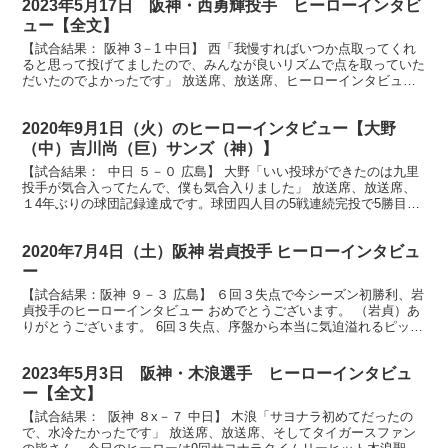
2023年5月17日 阪神・西勇輝投手 ヒーローインタビ
ュー【全文】
【試合結果： 阪神 3－1 中日】 西「我慢すればいつか点取ってくれ
ると思って投げてましたので、みんなが良いリズムで点を取っていた
だいたのでよかったです」 放送席、放送席、ヒーローインタビュー
です。今日のヒーローは今シーズン2勝目を挙げまし...
2020年9月1日（火）のヒーローインタビュー【大野
（中）吉川尚（巨）サンズ（神）】
【試合結果： 中日 ５－０ 広島】 大野「いい投球ができたのは九里
投手が気合入ってたんで、僕も気合入りました」 放送席、放送席、
１4年ぶりの球団記録達成です。球団四人目の5戦連続完投で5勝目、
しかも2戦連続の完封勝利、大野雄大投手です。 ...
2020年7月4日（土）阪神 岩貞投手 ヒーローインタビュ
ー
【試合結果：阪神 ９－３ 広島】 ６回３失点で今シーズン初勝利、岩
貞投手のヒーローインタビュー おめでとうございます。 （岩貞）あ
りがとうございます。 6回３失点、序盤から本当に気迫溢れるピッチ
ングだったと思うんですが、ご自身で今日のピッチ...
2023年5月3日 阪神・木浪選手 ヒーローインタビュ
ー【全文】
【試合結果： 阪神 ８x－７ 中日】 木浪「サヨナラ初めてだったの
で、水冷たかったです」 放送席、放送席、そしてタイガースファン