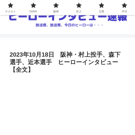
ヤクルト
DeNA
阪神
巨人
広島
中日
2023年10月18日 阪神・村上投手、森下
選手、近本選手 ヒーローインタビュー
【全文】