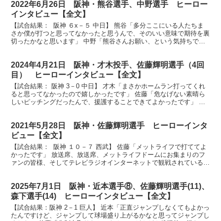
2022年6月26日 阪神・熊谷選手、中野選手 ヒーロー
インタビュー【全文】
【試合結果： 阪神 ６x－５ 中日】 熊谷「多分ここにいる人たちま
さか僕が打つと思ってなかったと思うんで、そのいい意味で期待を裏
切ったかなと思います」 中野「熊谷さんお願い、という気持ちでベ
ンチから見てました」 放送席、放送席、そして甲子...
2024年4月21日 阪神・才木投手、佐藤輝明選手（4回
目） ヒーローインタビュー【全文】
【試合結果： 阪神 3－0 中日】 才木「まさかホームラン打ってくれ
ると思ってなかったので嬉しかったです」 佐藤「危なげない素晴ら
しいピッチングだったんで、援護することできてよかったです」 放
送席、放送席、ヒーローインタビューお届けします。...
2021年5月28日 阪神・佐藤輝明選手 ヒーローインタ
ビュー【全文】
【試合結果： 阪神 １０－７ 西武】 佐藤「メットライフで打ててよ
かったです」 放送席、放送席、メットライフドームにお集まりのフ
ァンの皆様、そしてテレビラジオインターネットで観戦されている皆
様、そして全国のプロ野球ファンの皆様、ヒーローイ...
2025年7月1日 阪神・近本選手⑧、佐藤輝明選手(11)、
森下選手(14) ヒーローインタビュー【全文】
【試合結果：阪神 2－1 巨人】 近本「正直ジャンプしなくてもよかっ
たんですけど、ジャンプして球場盛り上がるかなと思ってジャンプし