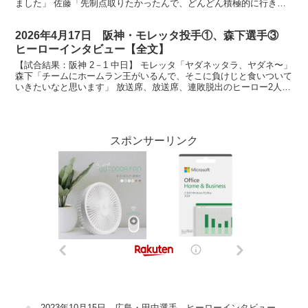
ました」 佐藤「先制点取りたかったんで、どんどん積極的に行きま
した」 森下「才木さんに1点あげようと思ってがん...
2026年4月17日 阪神・モレッタ投手①、森下選手③
ヒーローインタビュー【全文】
【試合結果：阪神 2－1 中日】 モレッタ「ヤダネッタラ、ヤダネ〜」
森下「チームにホームラン王がいるんで、そこに負けじと食いついて
いきたいなと思います」 放送席、放送席、連敗脱出のヒーロー2人に
伺います。今日のヒーローは勝ち越しの一発森下...
スポンサーリンク
2023年10月15日 広島・田中選手 ヒーローインタビュー