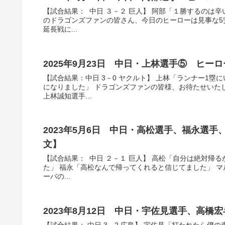
【試合結果： 中日 ３－２ 巨人】 阿部「１勝するのは
のドラゴンズファンの皆さん、今日のヒーローは見事な5
延長戦に...
2025年9月23日 中日・上林選手⑤ ヒー
【試合結果：中日 3－0 ヤクルト】 上林「ランナー1
になりました」 ドラゴンズファンの皆様、お待たせいた
上林誠知選手...
2023年5月6日 中日・高松選手、福永選
文】
【試合結果： 中日 ２－１ 巨人】 高松「自分は絶対帰
た」 福永「高松なんで帰ってくれると信じてました」 マ
ーバの...
2023年8月12日 中日・宇佐見選手、高
【試合結果： 中日 3－2 広島】 宇佐見「打たれたら