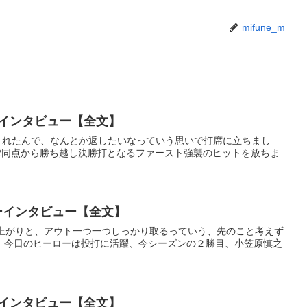
mifune_m
ーインタビュー【全文】
いでくれたんで、なんとか返したいなっていう思いで打席に立ちまし
対2同点から勝ち越し決勝打となるファースト強襲のヒットを放ちま
ローインタビュー【全文】
ち上がりと、アウト一つ一つしっかり取るっていう、先のこと考えず
、今日のヒーローは投打に活躍、今シーズンの２勝目、小笠原慎之
ーインタビュー【全文】