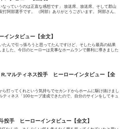
辛いなっていうのは正直な感想です」 放送席、放送席、そして郡山
安打阿部選手です。 （阿部）ありがとうございます。 阿部さん、
ローインタビュー【全文】
塁にいたんで引っ張ろうと思ってたんですけど、そしたら最高の結果
しました、今日のヒーローは見事なホームランで勝利に導きました
手、R.マルティネス投手 ヒーローインタビュー【全
るから打ってくれという気持ちでセカンドからホームに駆け抜けまし
ルティネス「100セーブ達成できたので、自分のサインをしてキュ
橋宏斗投手 ヒーローインタビュー【全文】
僕の責任なんで、そんぐらい何も考えなく腕を振ってくれていたと思い