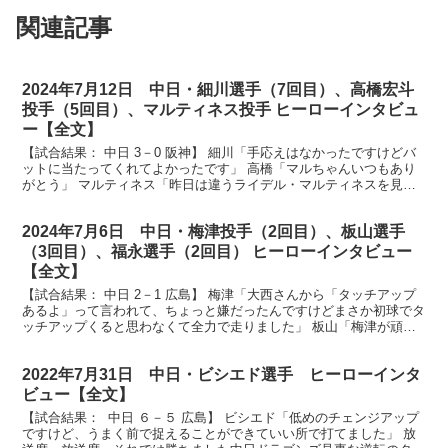
関連記事
2024年7月12日 中日・細川選手（7回目）、高橋宏斗
投手（5回目）、マルティネス投手 ヒーローインタビュ
ー【全文】
【試合結果： 中日 3－0 阪神】 細川「手応えはなかったですけどバ
ットに当たってくれてよかったです」 高橋「マルちゃんいつもあり
がとう」 マルティネス「昨日は違うライデル・マルティネスを見せ
てしまったんですけど、今日はいつものライデル・マ...
2024年7月6日 中日・梅津投手（2回目）、板山選手
（3回目）、福永選手（2回目） ヒーローインタビュー
【全文】
【試合結果： 中日 2－1 広島】 梅津「大西さんから「タッチアップ
あるよ」って言われて、ちょっと嫌だったんですけどまさか初球でタ
ッチアップくると思わなくて全力で走りました」 板山「梅津が頑張
って投げてたので早めに追加点が欲しくて、スタンド...
2022年7月31日 中日・ビシエド選手 ヒーローインタ
ビュー【全文】
【試合結果： 中日 ６－５ 広島】 ビシエド「低めのチェンジアップ
ですけど、うまく前で捉えることができていい所で打てました」 放