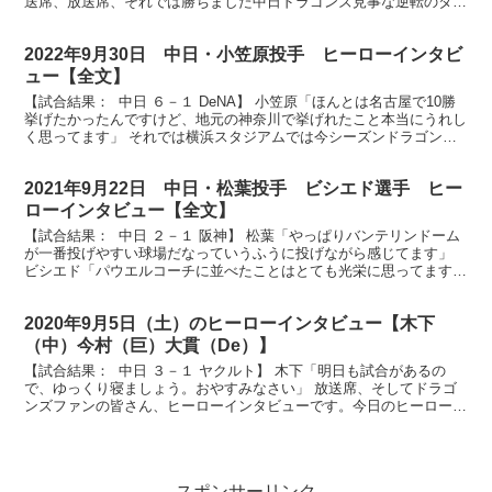
送席、放送席、それでは勝ちました中日ドラゴンズ見事な逆転のタイ
ムリーを含む3安打3打点の活躍、ビシエド選手にお...
2022年9月30日 中日・小笠原投手 ヒーローインタビ
ュー【全文】
【試合結果： 中日 ６－１ DeNA】 小笠原「ほんとは名古屋で10勝
挙げたかったんですけど、地元の神奈川で挙げれたこと本当にうれし
く思ってます」 それでは横浜スタジアムでは今シーズンドラゴンズ
最終戦となりました。見事にプロ入り7年目2桁...
2021年9月22日 中日・松葉投手 ビシエド選手 ヒー
ローインタビュー【全文】
【試合結果： 中日 ２－１ 阪神】 松葉「やっぱりバンテリンドーム
が一番投げやすい球場だなっていうふうに投げながら感じてます」
ビシエド「パウエルコーチに並べたことはとても光栄に思ってます」
放送席、放送席、ヒーローインタビューです。今日...
2020年9月5日（土）のヒーローインタビュー【木下
（中）今村（巨）大貫（De）】
【試合結果： 中日 ３－１ ヤクルト】 木下「明日も試合があるの
で、ゆっくり寝ましょう。おやすみなさい」 放送席、そしてドラゴ
ンズファンの皆さん、ヒーローインタビューです。今日のヒーローは
決勝点の口火を切りました、木下拓哉選手です。ナイス...
スポンサーリンク