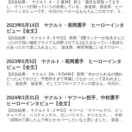
【試合結果： ヤクルト ４－２ 阪神】 村上「責任を背負ってます
し、そういう打順っていうの自覚している」 放送席、放送席、ヒー
ローインタビューです。今日のヒーローはもちろんこの方です。3打
席連続ホームラン、チームの全得点4打点を挙げました...
2023年5月14日 ヤクルト・長岡選手 ヒーローインタ
ビュー【全文】
【試合結果： ヤクルト 8－5 中日】 長岡「3塁ランナーが並木さんだ
ったので浅い犠牲フライでも内野ゴロでも1点入るなっていう気持ち
があったので楽に入れました」 放送席、神宮球場にいるスワローズ
ファンの皆さん、ヒーローインタビューのお時間、...
2023年5月5日 ヤクルト・長岡選手 ヒーローインタ
ビュー【全文】
【試合結果： ヤクルト 10x－9 DeNA】 長岡「水かけられるの憧れ
だったんですけど、予想外すぎて準備してなかったって言われまし
た」 放送席、放送席、そしてスワローズファンの皆さん、今日のヒ
ーローはプロ初のサヨナラホームラン長岡秀樹選...
2024年3月31日 ヤクルト・ヤフーレ投手、中村選手
ヒーローインタビュー【全文】
【試合結果： ヤクルト 5－2 中日】 ヤフーレ「ヤフーレデス。ピッ
チャーデス。ペコチャンデス。ガンバリマス。ヤリカエス。」 中村
「武岡が三振したんで何とかカバーしたいなと思いました」 放送
席、放送席、スワローズファンの皆さん、ヒーローイン...