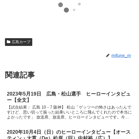
広島カープ
mifune_m
関連記事
2023年5月19日 広島・松山選手 ヒーローインタビュ
ー【全文】
【試合結果： 広島 10－7 阪神】 松山「ゲッツーの怖さはあったんで
すけど、思い切って振った結果いいところに飛んでくれたので本当に
よかったです」 放送席、放送席、ヒーローインタビューです。今日
のヒーローは先制タイムリー、そして勝ち越しの決...
2020年10月4日（日）のヒーローインタビュー【オース
ティン・大貫（De）松原（巨）中村裕（広）】