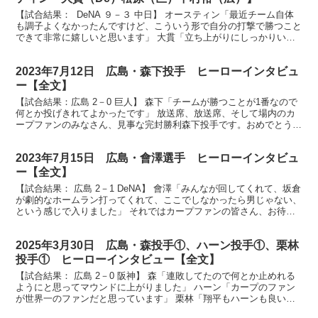
【試合結果： DeNA ９－３ 中日】 オースティン「最近チーム自体
も調子よくなかったんですけど、こういう形で自分の打撃で勝つこと
できて非常に嬉しいと思います」 大貫「立ち上がりにしっかりいい
形で入れた」 横浜スタジアムにお越しのベイスタ...
2023年7月12日 広島・森下投手 ヒーローインタビュ
ー【全文】
【試合結果：広島 2－0 巨人】 森下「チームが勝つことが1番なので
何とか投げきれてよかったです」 放送席、放送席、そして場内のカ
ープファンのみなさん、見事な完封勝利森下投手です。おめでとうご
ざいます。 （森下）ありがとうございます。 すご...
2023年7月15日 広島・會澤選手 ヒーローインタビュ
ー【全文】
【試合結果： 広島 2－1 DeNA】 會澤「みんなが回してくれて、坂倉
が劇的なホームラン打ってくれて、ここでしなかったら男じゃない、
という感じで入りました」 それではカープファンの皆さん、お待た
せしましたヒーローインタビューです。9回逆転...
2025年3月30日 広島・森投手①、ハーン投手①、栗林
投手① ヒーローインタビュー【全文】
【試合結果： 広島 2－0 阪神】 森「連敗してたので何とか止めれる
ようにと思ってマウンドに上がりました」 ハーン「カープのファン
が世界一のファンだと思っています」 栗林「翔平もハーンも良いピ
ッチングしていたので、その波に乗ろうと思って準備...