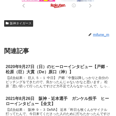
阪神タイガース
mifune_m
関連記事
2020年9月27日（日）のヒーローインタビュー【戸郷・
松原（巨）大貫（De）原口（神）】
【試合結果： 巨人 ５－１ 中日】 戸郷「中盤以降しっかりと自分の
ピッチングをできたので、良かったんじゃないかなと思います」 松
原「思い切って行ったんですけど力不足で入らなかったんで、しっか
りご飯食べてホームランになるように頑張ります」 ...
2021年8月26日 阪神・近本選手 ガンケル投手 ヒー
ローインタビュー【全文】
【試合結果： 阪神 ９－３ DeNA】 近本「昨日も牧くんがサイクル
打ってたんで、今日来てくださった人のために打ちたかったんですけ