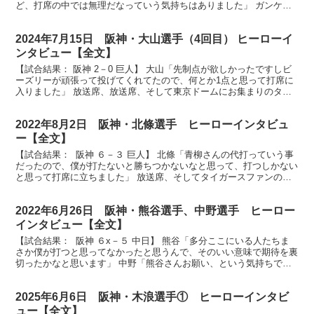
ど、打席の中では無理だなっていう気持ちはありました」 ガンケル
「チカモト、ハンパナイッテ」 放送席、放送席、...
2024年7月15日 阪神・大山選手（4回目） ヒーローイ
ンタビュー【全文】
【試合結果： 阪神 2－0 巨人】 大山「先制点が欲しかったですしビ
ーズリーが頑張って投げてくれてたので、何とか1点と思って打席に
入りました」 放送席、放送席、そして東京ドームにお集まりのタイ
ガースファンの皆様、ヒーローインタビューです。今...
2022年8月2日 阪神・北條選手 ヒーローインタビュ
ー【全文】
【試合結果： 阪神 ６－３ 巨人】 北條「青柳さんの代打っていう事
だったので、僕が打たないと勝ちつかないなと思って、打つしかない
と思って打席に立ちました」 放送席、そしてタイガースファンの皆
さん、決勝犠牲フライの北條選手です。北條さん、大...
2022年6月26日 阪神・熊谷選手、中野選手 ヒーロー
インタビュー【全文】
【試合結果： 阪神 ６x－５ 中日】 熊谷「多分ここにいる人たちま
さか僕が打つと思ってなかったと思うんで、そのいい意味で期待を裏
切ったかなと思います」 中野「熊谷さんお願い、という気持ちでベ
ンチから見てました」 放送席、放送席、そして甲子...
2025年6月6日 阪神・木浪選手① ヒーローインタビ
ュー【全文】