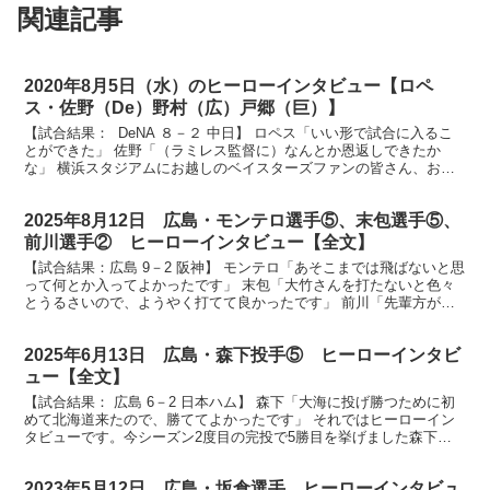
関連記事
2020年8月5日（水）のヒーローインタビュー【ロペ
ス・佐野（De）野村（広）戸郷（巨）】
【試合結果： DeNA ８－２ 中日】 ロペス「いい形で試合に入るこ
とができた」 佐野「（ラミレス監督に）なんとか恩返しできたか
な」 横浜スタジアムにお越しのベイスターズファンの皆さん、お待
たせしました。ヒーローインタビューです。今日のヒ...
2025年8月12日 広島・モンテロ選手⑤、末包選手⑤、
前川選手② ヒーローインタビュー【全文】
【試合結果：広島 9－2 阪神】 モンテロ「あそこまでは飛ばないと思
って何とか入ってよかったです」 末包「大竹さんを打たないと色々
とうるさいので、ようやく打てて良かったです」 前川「先輩方がチ
ャンスで回してくれたんで、自分が決めるという思い...
2025年6月13日 広島・森下投手⑤ ヒーローインタビ
ュー【全文】
【試合結果： 広島 6－2 日本ハム】 森下「大海に投げ勝つために初
めて北海道来たので、勝ててよかったです」 それではヒーローイン
タビューです。今シーズン2度目の完投で5勝目を挙げました森下投
手です。お疲れ様でした。 （森下）ありがとうござ...
2023年5月12日 広島・坂倉選手 ヒーローインタビュ