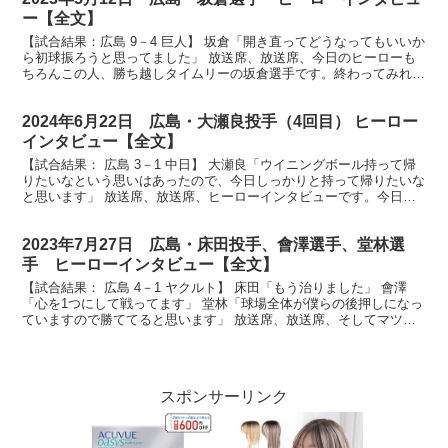
ー【全文】
【試合結果：広島 9－4 巨人】 坂倉「開き直ってどうなってもいいか
ら初球振ろうと思ってました」 放送席、放送席、今日のヒーローも
ちろんこの人、勝ち越しタイムリーの坂倉選手です。終わってみれば
大勝ですけれども、序盤からずっと接戦でした。今日...
2024年6月22日 広島・大瀬良投手（4回目） ヒーロー
インタビュー【全文】
【試合結果： 広島 3－1 中日】 大瀬良「ウイニングボール持って帰
りたいなという思いはあったので、今日しっかりと持って帰りたいな
と思います」 放送席、放送席、ヒーローインタビューです。今日の
ヒーローは今シーズン4勝目大瀬良大地投手です。ナ...
2023年7月27日 広島・床田投手、會澤選手、堂林選
手 ヒーローインタビュー【全文】
【試合結果： 広島 4－1 ヤクルト】 床田「もう治りました」 會澤
「心を1つにして戦ってます」 堂林「球場全体が僕らの後押しになっ
ていますので勝ててると思います」 放送席、放送席、そしてマツダ
スタジアムのカープファンの皆さん、ヒーローイン...
スポンサーリンク