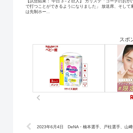
【試合結果： 中日 3－2 巨人】 カリステ「コーチの
で打つことができるようになりました」 放送席、そして
は先制ホー...
スポ
2023年6月4日 DeNA・楠本選手、戸柱選手、