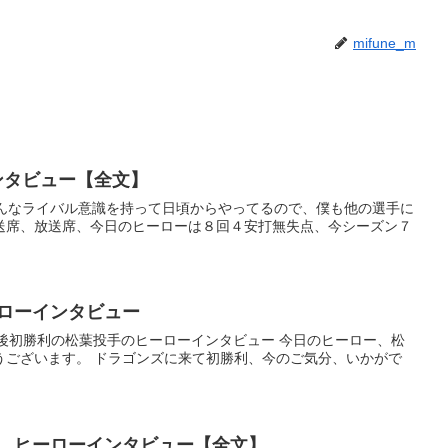
mifune_m
ンタビュー【全文】
みんなライバル意識を持って日頃からやってるので、僕も他の選手に
送席、放送席、今日のヒーローは８回４安打無失点、今シーズン７
ーローインタビュー
移籍後初勝利の松葉投手のヒーローインタビュー 今日のヒーロー、松
うございます。 ドラゴンズに来て初勝利、今のご気分、いかがで
選手 ヒーローインタビュー【全文】