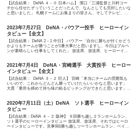
【試合結果： DeNA ４－０ 日本ハム】 濱口「三浦監督と川村コー
チから任せたぞっていうことだったんで、なんとしても完封したいな
と思いました」 札幌ドームにお集まりの皆さん、そしてテレビ、ラ
ジオ、インターネットでお楽しみのベイスターズフ...
2023年7月27日 DeNA・バウアー投手 ヒーローイン
タビュー【全文】
【試合結果： DeNA 2－1 中日】 バウアー「自分に勝ちが付くかどう
かよりもチームが勝つことが1番大事だと思いますし、今日はブルペ
ンが素晴らしい仕事をしてくれた」 放送席、放送席、ヒーローイン
タビューです。今日のヒーローは7回１失点好投...
2021年7月4日 DeNA・宮崎選手 大貫投手 ヒーロー
インタビュー【全文】
【試合結果： DeNA ３－２ 巨人】 宮崎「本当にチームの雰囲気も
いいので、これからどんどん勝っていけたらいいかなと思います」
大貫「要所を締めて持ち味の粘るピッチングができたと思います」
ベイスターズファンの皆さん、お待たせしましたヒ...
2020年7月11日（土）DeNA ソト選手 ヒーローイン
タビュー
【試合結果：DeNA ４－２ 阪神】 ９回勝ち越し２ランホームラン、
ソト選手のヒーローインタビュー 放送席、放送席、それではヒーロ
ーインタビューです。見事9回勝ち越しツーランホームラン、ベイス
ターズ、ソト選手です。目の前で同点になった9回の...