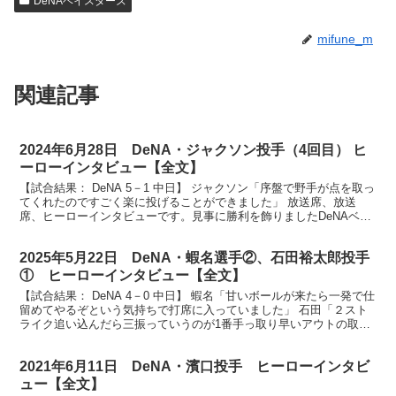
DeNAベイスターズ
mifune_m
関連記事
2024年6月28日 DeNA・ジャクソン投手（4回目） ヒ
ーローインタビュー【全文】
【試合結果： DeNA 5－1 中日】 ジャクソン「序盤で野手が点を取っ
てくれたのですごく楽に投げることができました」 放送席、放送
席、ヒーローインタビューです。見事に勝利を飾りましたDeNAベイ
スターズ、アンドレ・ジャクソン投手です。ナイ...
2025年5月22日 DeNA・蝦名選手②、石田裕太郎投手
① ヒーローインタビュー【全文】
【試合結果： DeNA 4－0 中日】 蝦名「甘いボールが来たら一発で仕
留めてやるぞという気持ちで打席に入っていました」 石田「２スト
ライク追い込んだら三振っていうのが1番手っ取り早いアウトの取り
方なのでそこは狙ってました」 ベイスターズフ...
2021年6月11日 DeNA・濱口投手 ヒーローインタビ
ュー【全文】