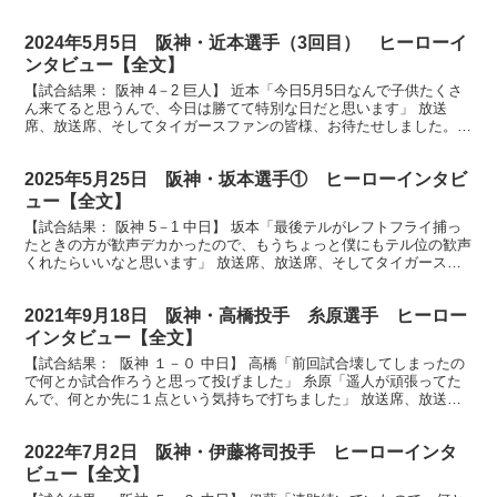
2024年5月5日 阪神・近本選手（3回目） ヒーローイ
ンタビュー【全文】
【試合結果： 阪神 4－2 巨人】 近本「今日5月5日なんで子供たくさ
ん来てると思うんで、今日は勝てて特別な日だと思います」 放送
席、放送席、そしてタイガースファンの皆様、お待たせしました。今
日のヒーローは先制２ランホームランそして守備でも...
2025年5月25日 阪神・坂本選手① ヒーローインタビ
ュー【全文】
【試合結果： 阪神 5－1 中日】 坂本「最後テルがレフトフライ捕っ
たときの方が歓声デカかったので、もうちょっと僕にもテル位の歓声
くれたらいいなと思います」 放送席、放送席、そしてタイガースフ
ァンの皆さん、ヒーローインタビューです。今日のヒ...
2021年9月18日 阪神・高橋投手 糸原選手 ヒーロー
インタビュー【全文】
【試合結果： 阪神 １－０ 中日】 高橋「前回試合壊してしまったの
で何とか試合作ろうと思って投げました」 糸原「遥人が頑張ってた
んで、何とか先に１点という気持ちで打ちました」 放送席、放送
席、そして阪神甲子園球場のタイガースファンの皆さん...
2022年7月2日 阪神・伊藤将司投手 ヒーローインタ
ビュー【全文】