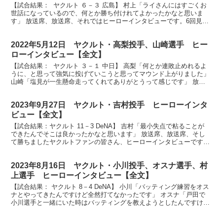
【試合結果： ヤクルト ６－３ 広島】 村上「ライさんにはすごくお
世話になっているので、何とか勝ち付けれてよかったかなと思いま
す」 放送席、放送席、それではヒーローインタビューです。6回見事
な逆転３ラン、スワローズ村上宗隆選手です。ナイス...
2022年5月12日 ヤクルト・高梨投手、山崎選手 ヒー
ローインタビュー【全文】
【試合結果： ヤクルト ３－１ 中日】 高梨「何とか連敗止めれるよ
うに、と思って強気に投げていこうと思ってマウンド上がりました」
山崎「塩見が一生懸命走ってくれてありがとうって感じです」 放送
席、神宮球場にいるスワローズファンの皆さん、ヒ...
2023年9月27日 ヤクルト・吉村投手 ヒーローインタ
ビュー【全文】
【試合結果：ヤクルト 11－3 DeNA】 吉村「最小失点で粘ることが
できたんでそこは良かったかなと思います」 放送席、放送席、そし
て勝ちましたヤクルトファンの皆さん、ヒーローインタビューです。
今日のヒーローは見事4勝目を挙げました吉村貢司...
2023年8月16日 ヤクルト・小川投手、オスナ選手、村
上選手 ヒーローインタビュー【全文】
【試合結果： ヤクルト 8－4 DeNA】 小川「バッティング練習をオス
ナとやってきたんですけど全然打てなかったです」 オスナ「戸田で
小川選手と一緒にいた時はバッティングを教えようとしたんですけど
今日結果が出ずスイマセン」 村上「僕も明日サ...