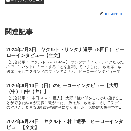
ヤクルトスワローズ
mifune_m
関連記事
2024年7月3日 ヤクルト・サンタナ選手（8回目） ヒー
ローインタビュー【全文】
【試合結果： ヤクルト 5－3 DeNA】 サンタナ「２ストライクだった
のでコンパクトにミートすることを意識していました」 放送席、放
送席、そしてスタンドのファンの皆さん、ヒーローインタビューで
す。今日のヒーローはもちろんこの方です。9回決...
2020年8月16日（日）のヒーローインタビュー【大野
（中）山中（ヤ）】
【試合結果： 中日 ４－１ 巨人】 大野「強い球をしっかり投げるこ
とができた結果が完投に繋がった」 放送席、放送席、そしてファン
の皆さん、見事な3連続完投勝利になりました、大野雄大投手です。
大野さん、また投げきりましたね。 （大野）そうで...
2022年6月28日 ヤクルト・村上選手 ヒーローインタ
ビュー【全文】