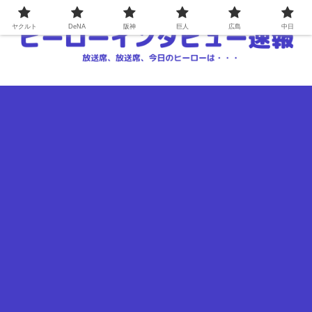
ヤクルト
DeNA
阪神
巨人
広島
中日