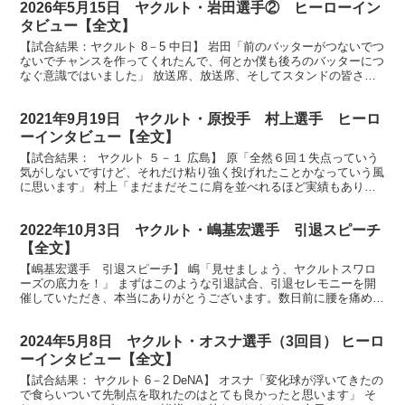
2026年5月15日 ヤクルト・岩田選手② ヒーローイン
タビュー【全文】
【試合結果：ヤクルト 8－5 中日】 岩田「前のバッターがつないでつ
ないでチャンスを作ってくれたんで、何とか僕も後ろのバッターにつ
なぐ意識ではいました」 放送席、放送席、そしてスタンドの皆さ
ん、ヒーローインタビューです。今日のヒーローは逆転...
2021年9月19日 ヤクルト・原投手 村上選手 ヒーロ
ーインタビュー【全文】
【試合結果： ヤクルト ５－１ 広島】 原「全然６回１失点っていう
気がしないですけど、それだけ粘り強く投げれたことかなっていう風
に思います」 村上「まだまだそこに肩を並べれるほど実績もありま
せんし、まだまだ若いのでもっともっと上を目指して...
2022年10月3日 ヤクルト・嶋基宏選手 引退スピーチ
【全文】
【嶋基宏選手 引退スピーチ】 嶋「見せましょう、ヤクルトスワロ
ーズの底力を！」 まずはこのような引退試合、引退セレモニーを開
催していただき、本当にありがとうございます。数日前に腰を痛めて
しまって今日出れるかどうか不安だったんですけれども、何...
2024年5月8日 ヤクルト・オスナ選手（3回目） ヒーロ
ーインタビュー【全文】
【試合結果： ヤクルト 6－2 DeNA】 オスナ「変化球が浮いてきたの
で食らいついて先制点を取れたのはとても良かったと思います」 そ