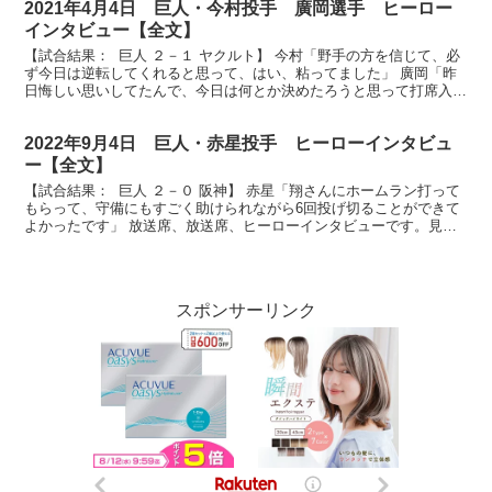
2021年4月4日 巨人・今村投手 廣岡選手 ヒーロー
インタビュー【全文】
【試合結果： 巨人 ２－１ ヤクルト】 今村「野手の方を信じて、必
ず今日は逆転してくれると思って、はい、粘ってました」 廣岡「昨
日悔しい思いしてたんで、今日は何とか決めたろうと思って打席入り
ました」 見事今シーズンの初勝利おめでとうござい...
2022年9月4日 巨人・赤星投手 ヒーローインタビュ
ー【全文】
【試合結果： 巨人 ２－０ 阪神】 赤星「翔さんにホームラン打って
もらって、守備にもすごく助けられながら6回投げ切ることができて
よかったです」 放送席、放送席、ヒーローインタビューです。見事6
回無失点プロ4勝目を挙げました赤星投手にお話伺...
スポンサーリンク