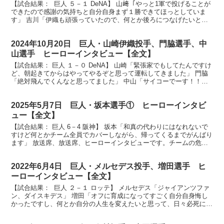
【試合結果： 巨人 ５－１ DeNA】 山﨑「やっと1軍で投げることが
できたので感謝の気持ちと自分自身まず１勝できてほっとしていま
す」 吉川「伊織も頑張っていたので、何とか後ろにつなげたいとい
う気持ちで打席に立って、最高の結果になった」 ...
2024年10月20日 巨人・山崎伊織投手、門脇選手、中
山選手 ヒーローインタビュー【全文】
【試合結果： 巨人 １－０ DeNA】 山崎「緊張家でもしてたんですけ
ど、朝起きてからはやってやるぞと思って運転してきました」 門脇
「絶対飛んでくんなと思ってました」 中山「サイコーでーす！！」
放送席、放送席、そしてジャイアンツファンの皆...
2025年5月7日 巨人・坂本選手① ヒーローインタビ
ュー【全文】
【試合結果： 巨人 6－4 阪神】 坂本「和真の代わりにはなれないで
すけど何とかチーム全員でカバーしながら、帰ってくるまでがんばり
ます」 放送席、放送席、ヒーローインタビューです。チームの危機
にこの人が戻ってきました。決勝タイムリー坂本勇人...
2022年6月4日 巨人・メルセデス投手、増田選手 ヒ
ーローインタビュー【全文】
【試合結果： 巨人 ２－１ ロッテ】 メルセデス「ジャイアンツファ
ン、ダイスキデス」 増田「オフに育成になってすごく自分自身悔し
かったですし、何とか自分の人生を変えたいと思って、日々必死にや
っててそのがむしゃらにやっている結果が、こういう...