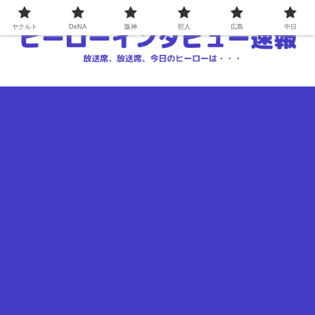
ヤクルト
DeNA
阪神
巨人
広島
中日