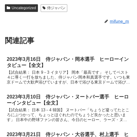
Uncategorized
侍ジャパン
mifune_m
関連記事
2023年3月16日 侍ジャパン・岡本選手 ヒーローイン
タビュー【全文】
【試合結果： 日本 9－3 イタリア】 岡本「最高です」 そしてベスト
４に導く一打を放ちました、侍ジャパン岡本和真選手です。いつも東
京ドームで大歓声浴びていますが、日本で浴びる東京ドームで浴びる
この歓声どうですか？ （岡本）最高です。 今日...
2023年3月10日 侍ジャパン・ヌートバー選手 ヒーロ
ーインタビュー【全文】
【試合結果： 日本 13－4 韓国】 ヌートバー「ちょうど凝ってたとこ
ろにぶつかって、ちょっとほぐれたのでちょうど良かったと思いま
す」 日本中の野球ファンの皆さん、今日のヒーロー、ラーズ・ヌー
トバー選手です。そして通訳は水原一平さんです。よ...
2023年3月21日 侍ジャパン・大谷選手、村上選手 ヒ