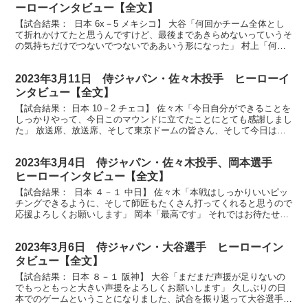
ーローインタビュー【全文】
【試合結果： 日本 6x－5 メキシコ】 大谷「何回かチーム全体とし
て折れかけてたと思うんですけど、最後まであきらめないっていうそ
の気持ちだけでつないでつないでああいう形になった」 村上「何度
も三振して何度も悔しい思いして、その中でチーム...
2023年3月11日 侍ジャパン・佐々木投手 ヒーローイ
ンタビュー【全文】
【試合結果： 日本 10－2 チェコ】 佐々木「今日自分ができることを
しっかりやって、今日このマウンドに立てたことにとても感謝しまし
た」 放送席、放送席、そして東京ドームの皆さん、そして今日はパ
ブリックビューイングで応援された皆さん、そして...
2023年3月4日 侍ジャパン・佐々木投手、岡本選手
ヒーローインタビュー【全文】
【試合結果： 日本 ４－１ 中日】 佐々木「本戦はしっかりいいピッ
チングできるように、そして師匠もたくさん打ってくれると思うので
応援よろしくお願いします」 岡本「最高です」 それではお待たせし
ましたヒーローインタビューです。今日は投打のヒ...
2023年3月6日 侍ジャパン・大谷選手 ヒーローイン
タビュー【全文】
【試合結果： 日本 ８－１ 阪神】 大谷「まだまだ声援が足りないの
でもっともっと大きい声援をよろしくお願いします」 久しぶりの日
本でのゲームということになりました、試合を振り返って大谷選手ど