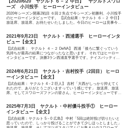
【2020/6/20 ヤクルト ６－２ 中日】 ヤクルトスワロ
ーズ 小川投手 ヒーローインタビュー
2020年シーズン開幕2戦目 ６回２失点で今シーズン初勝利、小川投手
のヒーローインタビューです。 【試合結果：ヤクルト ６－２ 中日】
放送席、放送席、お待たせいたしました。今日のヒーローは見事今シ
ーズン、チーム初勝利に貢献しました、小川泰...
2021年9月23日 ヤクルト・西浦選手 ヒーローインタ
ビュー【全文】
【試合結果： ヤクルト ４－２ DeNA】 西浦「後ろに繋ぐっていう
気持ちが最高の結果につながったなと思います」 それではヒーロー
インタビューです。決勝3ラン西浦直亨選手です。ナイスバッティン
グでした。 （西浦）ありがとうございます。 あ...
2024年6月21日 ヤクルト・吉村投手（2回目） ヒーロ
ーインタビュー【全文】
【試合結果： ヤクルト 4－2 巨人】 吉村「大西がしっかり抑えてく
れたので、ありがとうございますっていう感じです」 放送席、放送
席、そしてスワローズファンの皆さん、ヒーローインタビューです。
今日のヒーローは今シーズン5勝目を挙げました吉村...
2025年7月3日 ヤクルト・中村優斗投手① ヒーロー
インタビュー【全文】
【試合結果：ヤクルト 5－0 広島】 中村「5回は絶対投げ切りたいと
思っていたので、しっかり投げることができて少しほっとしました」
放送席、放送席、そしてマツダスタジアムにお集まりのスワローズフ