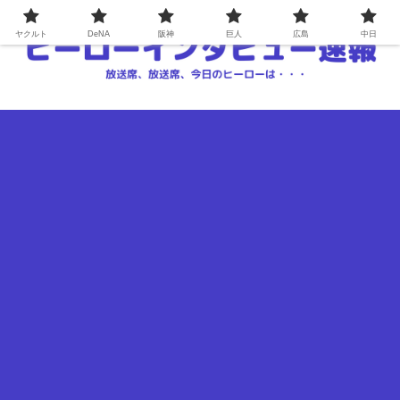
ヤクルト
DeNA
阪神
巨人
広島
中日