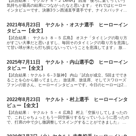
【試合結果： ヤクルト ４－２ DeNA】 西浦「後ろに繋ぐっていう
気持ちが最高の結果につながったなと思います」 それではヒーロー
インタビューです。決勝3ラン西浦直亨選手です。ナイスバッティン
グでした。 （西浦）ありがとうございます。 あ...
2021年6月23日 ヤクルト・オスナ選手 ヒーローイン
タビュー【全文】
【試合結果： ヤクルト ８－５ 広島】 オスナ「タイミングの取り方
がすごい大事だと思いますし、毎回そのタイミングの取り方を意識し
て甘い球が来たら打ち損じないっていうことを意識してます」 放送
席、放送席、ヒーローインタビューです。今日のヒー...
2025年7月11日 ヤクルト・内山選手② ヒーローイン
タビュー【全文】
【試合結果：ヤクルト 6－3 阪神】 内山「試合が成立、5回まででき
ることを心から願ってました」 放送席、放送席、そしてスワローズ
ファンの皆さん、ヒーローインタビューです。今日のヒーローは2回
満塁ホームランを放ちました内山壮真選手です。まず...
2022年8月23日 ヤクルト・村上選手 ヒーローインタ
ビュー【全文】
【試合結果： ヤクルト ５－４ 広島】 村上「空振りしてしまったの
で、これじゃちょっともう一回空振りするなっていうふうに思ったの
で、打席の中で少し微調整してスイングすることができました」 放
送席、放送席、そしてスワローズファンの皆さん、ヒ...